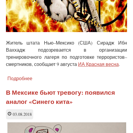
Житель штата Нью–Мексико (США) Сирадж Ибн
Ваххадж подозревается в организации
тренировочного лагеря по подготовке террористов–
смертников, сообщает 9 августа
ИА Красная весна
.
Подробнее
о
В
США
В Мексике бьют тревогу: появился
найден
аналог «Синего кита»
лагерь
по
подготовке
03.08.2018
из
детей
террористов-