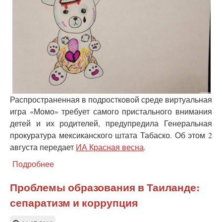
смертников
Распространенная в подростковой среде виртуальная
игра «Момо» требует самого пристального внимания
детей и их родителей, предупредила Генеральная
прокуратура мексиканского штата Табаско. Об этом 2
августа передает
ИА Красная весна
.
Подробнее
о
В
Мексике
Проблемы образования в Таиланде:
бьют
сепаратизм и коррупция
тревогу:
появился