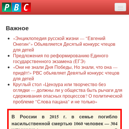
Перейти
eddit
к
ove
основному
Новости
oroscope
содержанию
or
Важное
О нас
oday
«Энциклопедия русской жизни — "Евгений
rintable
Защита семей
Онегин"» Объявляется Десятый конкурс чтецов
ictures
для детей
Образование
Предложения по реформированию Единого
государственного экзамена (ЕГЭ)
Наше сопротивление
«Они не знали Дня Победы, Но знали, что она —
придёт!» РВС объявляет Девятый конкурс чтецов
Регионы
для детей
Круглый стол «Цензура или творчество без
оглядки — должны ли у общества быть рычаги для
Видео
сдерживания опасных процессов? О политической
проблеме "Слова пацана" и не только»
В России в 2015 г. в семье погибло
насильственной смертью 1060 человек — 304