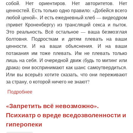
собой. Нет ориентиров. Нет авторитетов. Нет
ценностей. Есть только одно правило: «Добейся всего
любой ценой». И есть ежедневный хлеб — видеодром
(привет Кроненбергу) из трансляций секса и пыток.
Это реальность. Всё остальное — ваша безмозглая
болтовня. Подросткам и детям плевать на ваши
ценности. И на ваши объяснения. И на ваши
потакания им тоже плевать. Им не плевать только
лишь на себя. И очередной движ (будь то митинг или
драка) они воспринимают как шанс самоутвердиться.
Или вы всерьёз хотите сказать, что они переживают
за страну, о которой ничего не знают?
Подробнее
о
Бунт
повелителей
«Запретить всё невозможно».
мух:
Психиатр о вреде вседозволенности и
как
мы
гиперопеки
воспитали