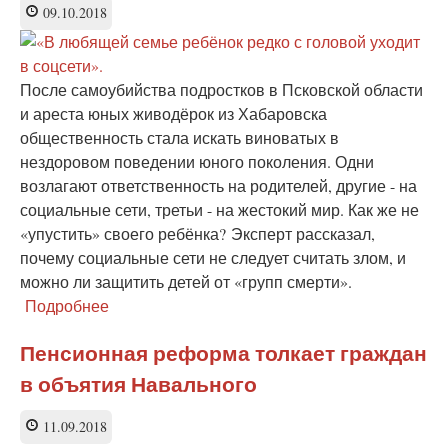
недорослей-
09.10.2018
кровопийц
После самоубийства подростков в Псковской области
и ареста юных живодёрок из Хабаровска
общественность стала искать виноватых в
нездоровом поведении юного поколения. Одни
возлагают ответственность на родителей, другие - на
социальные сети, третьи - на жестокий мир. Как же не
«упустить» своего ребёнка?
Эксперт рассказал,
почему социальные сети не следует считать злом, и
можно ли защитить детей от «групп смерти».
Подробнее
о
«Запретить
всё
Пенсионная реформа толкает граждан
невозможно».
в объятия Навального
Психиатр
о
вреде
11.09.2018
вседозволенности