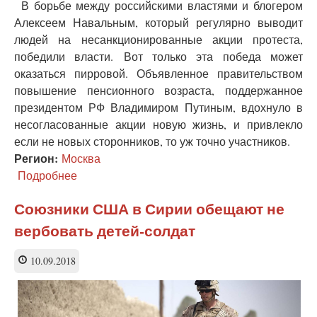
В борьбе между российскими властями и блогером
и
Алексеем Навальным, который регулярно выводит
гиперопеки
людей на несанкционированные акции протеста,
победили власти. Вот только эта победа может
оказаться пирровой. Объявленное правительством
повышение пенсионного возраста, поддержанное
президентом РФ Владимиром Путиным, вдохнуло в
несогласованные акции новую жизнь, и привлекло
если не новых сторонников, то уж точно участников.
Регион:
Москва
Подробнее
о
Пенсионная
реформа
Союзники США в Сирии обещают не
толкает
вербовать детей-солдат
граждан
в
объятия
10.09.2018
Навального