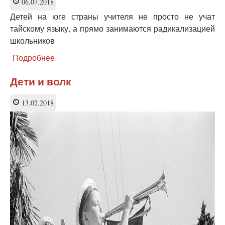
аналог
06.07.2018
«Синего
Детей на юге страны учителя не просто не учат
кита»
тайскому языку, а прямо занимаются радикализацией
школьников
Подробнее
о
Проблемы
образования
Дети и волк
в
Таиланде:
13.02.2018
сепаратизм
и
коррупция