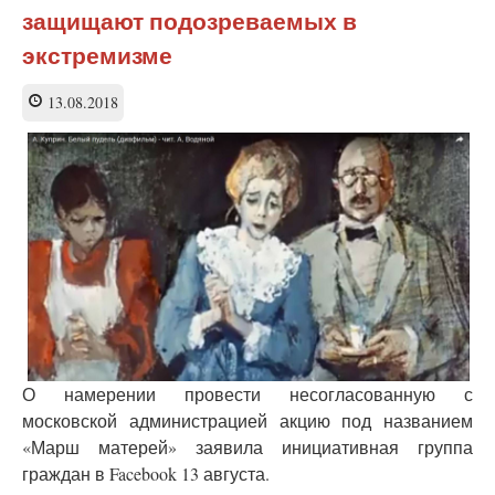
говорите,
защищают подозреваемых в
что
не
экстремизме
предупреждали.
«Они
13.08.2018
же
дети»
прикончат
Россию
О намерении провести несогласованную с
московской администрацией акцию под названием
«Марш матерей» заявила инициативная группа
граждан в Facebook 13 августа.