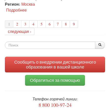
Регион:
Москва
Подробнее
о
Дети
и
1
2
3
4
5
6
7
8
9
волк
следующая ›
Форма
По
Поис
поиска
Сообщить о внедрении дистанционного
образования в вашей школе
Обратиться за помощью
Телефон горячей линии:
8 800 100-97-24