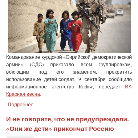
Командование курдской «Сирийской демократической
армии» (СДС) приказало всем группировкам,
воюющим под его знаменем, прекратить
использование детей-солдат, 9 сентября сообщило
информационное агентство Rudaw, передает
ИА
Красная весна
.
Подробнее
о
Союзники
США
И не говорите, что не предупреждали.
в
«Они же дети» прикончат Россию
Сирии
обещают