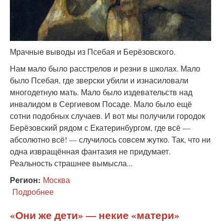
Мрачные выводы из Псебая и Берёзовского.
Нам мало было расстрелов и резни в школах. Мало
было Псебая, где зверски убили и изнасиловали
многодетную мать. Мало было издевательств над
инвалидом в Сергиевом Посаде. Мало было ещё
сотни подобных случаев. И вот мы получили городок
Берёзовский рядом с Екатеринбургом, где всё —
абсолютно всё! — случилось совсем жутко. Так, что ни
одна извращённая фантазия не придумает.
Реальность страшнее вымысла...
Регион:
Москва
Подробнее
о
И
не
«Они же дети» — некие «матери»