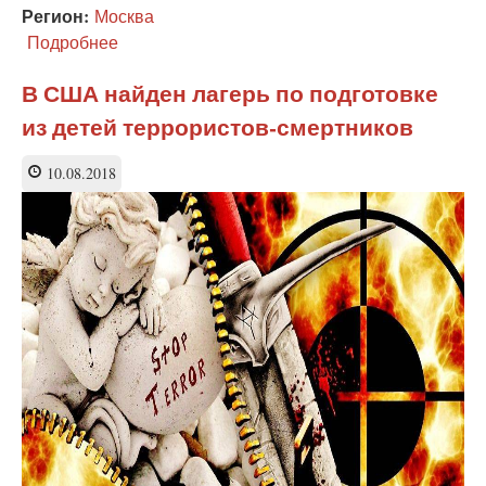
Регион:
Москва
Подробнее
о
«Они
же
В США найден лагерь по подготовке
дети»
из детей террористов-смертников
—
некие
«матери»
10.08.2018
защищают
подозреваемых
в
экстремизме