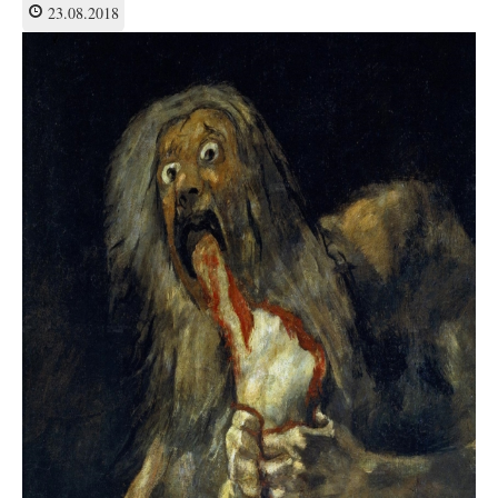
не
23.08.2018
вербовать
детей-
солдат