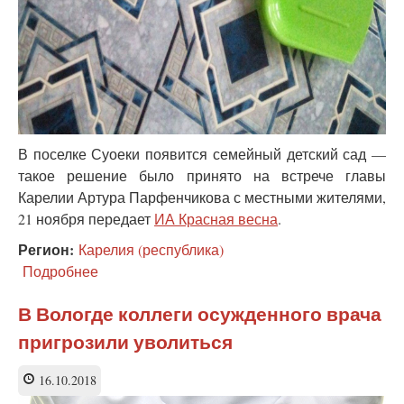
В поселке Суоеки появится семейный детский сад —
такое решение было принято на встрече главы
Карелии Артура Парфенчикова с местными жителями,
21 ноября передает
ИА Красная весна
.
Регион:
Карелия (республика)
Подробнее
о
После
скандала
В Вологде коллеги осужденного врача
с
пригрозили уволиться
главой
республики.
Семейный
16.10.2018
детский