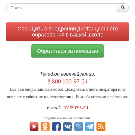
правду
Форма
о
По
Поис
подлогах
поиска
Солженицына
Сообщить о внедрении дистанционного
образования в вашей школе
Обратиться за помощью
Телефон горячей линии:
8 800 100-97-24
Все разговоры записываются. Дождитесь ответа оператора или
оставьте сообщение на автоответчик. Вам обязательно перезвонят.
rvs@rvs.su
E-mail:
Подпишись на нас в соцсетях