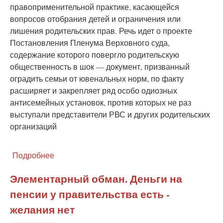
правоприменительной практике, касающейся
вопросов отобрания детей и ограничения или
лишения родительских прав. Речь идет о проекте
Постановления Пленума Верховного суда,
содержание которого повергло родительскую
общественность в шок — документ, призванный
оградить семьи от ювенальных норм, по факту
расширяет и закрепляет ряд особо одиозных
антисемейных установок, против которых не раз
выступали представители РВС и других родительских
организаций
Подробнее
о
«Родительское
Всероссийское
Элементарный обман. Деньги на
Сопротивление»
пенсии у правительства есть -
обратилось
к
желания нет
Верховному