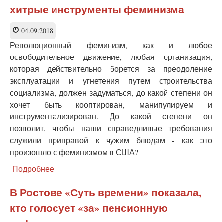
коллеги
хитрые инструменты феминизма
осужденного
врача
пригрозили
04.09.2018
уволиться
Революционный феминизм, как и любое
освободительное движение, любая организация,
которая действительно борется за преодоление
эксплуатации и угнетения путем строительства
социализма, должен задуматься, до какой степени он
хочет быть кооптирован, манипулируем и
инструментализирован. До какой степени он
позволит, чтобы наши справедливые требования
служили приправой к чужим блюдам - как это
произошло с феминизмом в США?
Подробнее
о
Международный
Марш
В Ростове «Суть времени» показала,
женщин
кто голосует «за» пенсионную
или
хитрые