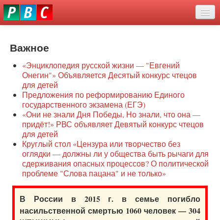
Перейти
eddit
к
ove
основному
Новости
oroscope
содержанию
or
Важное
О нас
oday
«Энциклопедия русской жизни — "Евгений
rintable
Защита семей
Онегин"» Объявляется Десятый конкурс чтецов
ictures
для детей
Образование
Предложения по реформированию Единого
государственного экзамена (ЕГЭ)
Наше сопротивление
«Они не знали Дня Победы, Но знали, что она —
придёт!» РВС объявляет Девятый конкурс чтецов
Регионы
для детей
Круглый стол «Цензура или творчество без
оглядки — должны ли у общества быть рычаги для
Видео
сдерживания опасных процессов? О политической
проблеме "Слова пацана" и не только»
В России в 2015 г. в семье погибло
насильственной смертью 1060 человек — 304