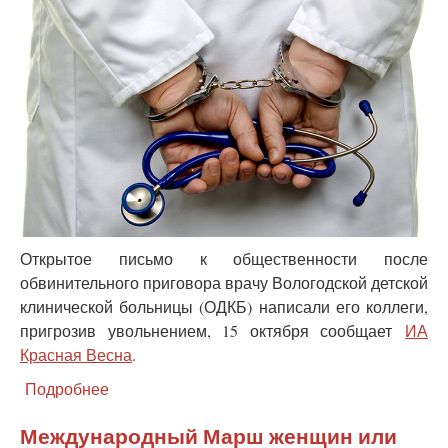
сад
откроют
в
Карелии
Открытое письмо к общественности после
обвинительного приговора врачу Вологодской детской
клинической больницы (ОДКБ) написали его коллеги,
пригрозив увольнением
, 15 октября сообщает
ИА
Красная Весна
.
Подробнее
о
В
Вологде
Международный Марш женщин или