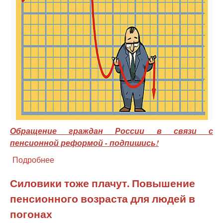
Обращение граждан России в связи с
пенсионной реформой - подпишись!
Подробнее
о
Повышение
пенсионного
Силовики тоже плачут. Повышение
возраста
пенсионного возраста для людей в
убьет
развитие
погонах
России