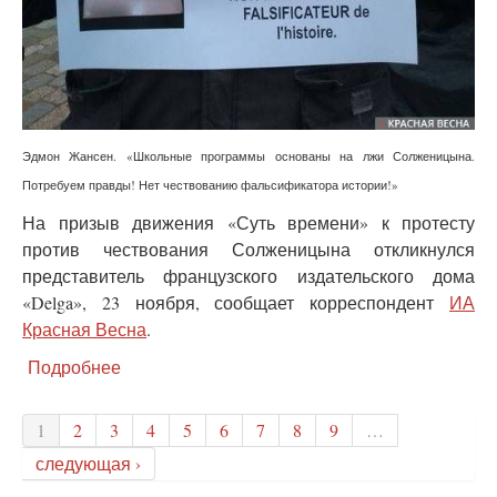
Эдмон Жансен. «Школьные программы основаны на лжи Солженицына.
Потребуем правды! Нет чествованию фальсификатора истории!»
На призыв движения «Суть времени» к протесту
против чествования Солженицына откликнулся
представитель французского издательского дома
«Delga», 23 ноября, сообщает корреспондент
ИА
Красная Весна
.
Подробнее
о
Французский
издатель:
1
2
3
4
5
6
7
8
9
…
общество
должно
следующая ›
узнать