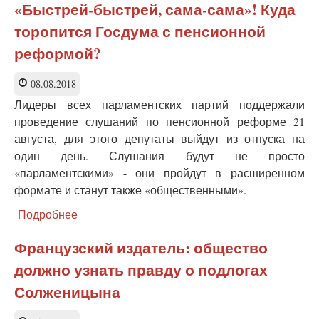
Ростове
«Быстрей-быстрей, сама-сама»! Куда
«Суть
торопится Госдума с пенсионной
времени»
показала,
реформой?
кто
голосует
08.08.2018
«за»
пенсионную
Лидеры всех парламентских партий поддержали
реформу
проведение слушаний по пенсионной реформе 21
августа, для этого депутаты выйдут из отпуска на
один день. Слушания будут не просто
«парламентскими» - они пройдут в расширенном
формате и станут также «общественными».
Подробнее
о
«Быстрей-
быстрей,
Французский издатель: общество
сама-
должно узнать правду о подлогах
сама»!
Куда
Солженицына
торопится
Госдума