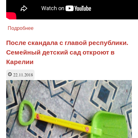
Подробнее
о
Силовики
тоже
После скандала с главой республики.
плачут.
Семейный детский сад откроют в
Повышение
пенсионного
Карелии
возраста
для
22.11.2018
людей
в
погонах