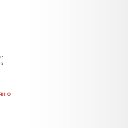
ще
во
ян о