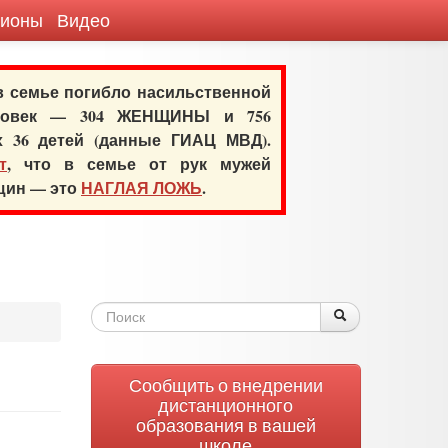
гионы
Видео
 в семье погибло насильственной
еловек — 304 ЖЕНЩИНЫ и 756
х 36 детей (данные ГИАЦ МВД).
т
, что в семье от рук мужей
нщин — это
НАГЛАЯ ЛОЖЬ
.
Форма
Поиск
Поиск
поиска
Сообщить о внедрении
дистанционного
образования в вашей
школе