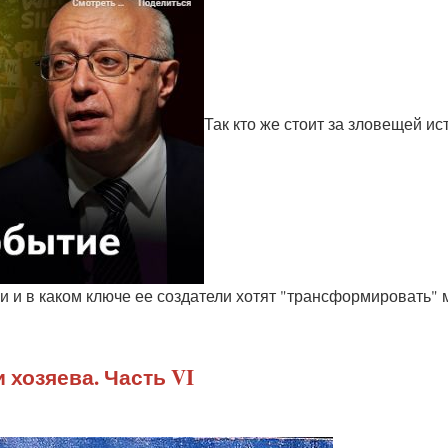
Так кто же стоит за зловещей ис
 и в каком ключе ее создатели хотят "трансформировать" 
 хозяева. Часть VI