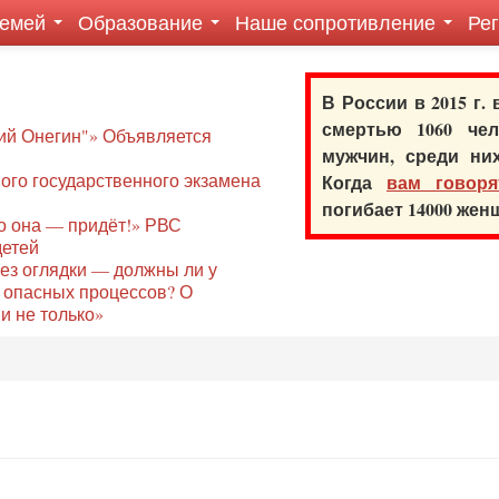
семей
Образование
Наше сопротивление
Ре
В России в 2015 г.
смертью 1060 ч
ий Онегин"» Объявляется
мужчин, среди ни
го государственного экзамена
Когда
вам говоря
погибает 14000 же
то она — придёт!» РВС
детей
без оглядки — должны ли у
 опасных процессов? О
и не только»