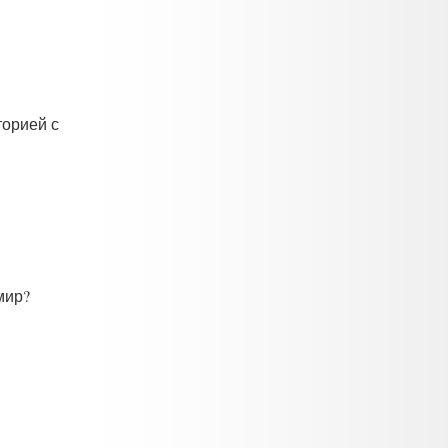
торией с
мир?