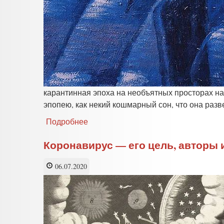
карантинная эпоха на необъятных просторах н
эпопею, как некий кошмарный сон, что она разве
Подробнее
о
Коронавирус
—
Коронавирус — его цель, авторы и
его
цель,
06.07.2020
авторы
и
хозяева.
Часть
VI