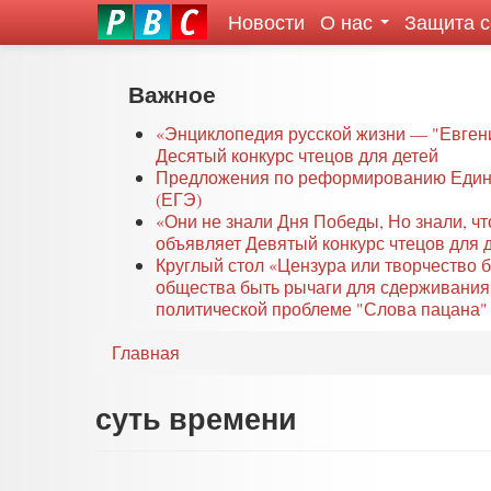
Новости
О нас
Защита 
eddit
ove
oroscope
Перейти
Важное
or
к
oday
основному
«Энциклопедия русской жизни — "Евген
rintable
Десятый конкурс чтецов для детей
содержанию
Предложения по реформированию Едино
ictures
(ЕГЭ)
«Они не знали Дня Победы, Но знали, ч
объявляет Девятый конкурс чтецов для 
Круглый стол «Цензура или творчество 
общества быть рычаги для сдерживания
политической проблеме "Слова пацана" 
Главная
суть времени