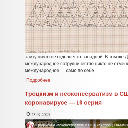
элиту ничто не отделяет от западной. В том же 
международное сотрудничество никто не отмени
международное — само по себе
Подробнее
о
Коронавирус
—
Троцкизм и неоконсерватизм в СШ
его
коронавирусе — 10 серия
цель,
авторы
и
23.07.2020
хозяева.
Часть