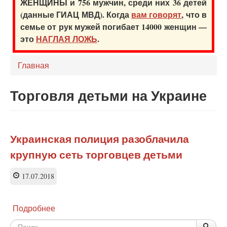
ЖЕНЩИНЫ и 756 мужчин, среди них 36 детей
(данные ГИАЦ МВД). Когда
вам говорят
, что в
семье от рук мужей погибает 14000 женщин —
это
НАГЛАЯ ЛОЖЬ
.
Главная
Торговля детьми на Украине
Украинская полиция разоблачила
крупную сеть торговцев детьми
17.07.2018
Подробнее
о
Украинская
Форма
По
Поис