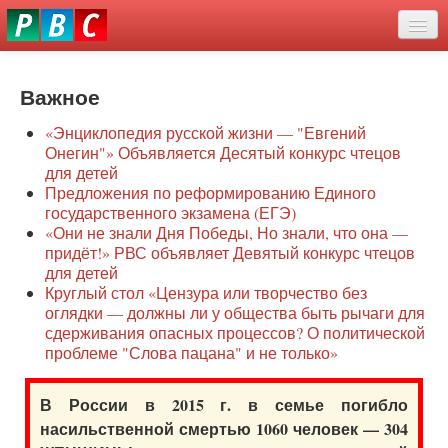
Перейти
eddit
к
ove
основному
Новости
oroscope
содержанию
or
Важное
О нас
oday
«Энциклопедия русской жизни — "Евгений
rintable
Защита семей
Онегин"» Объявляется Десятый конкурс чтецов
ictures
для детей
Образование
Предложения по реформированию Единого
государственного экзамена (ЕГЭ)
Наше сопротивление
«Они не знали Дня Победы, Но знали, что она —
придёт!» РВС объявляет Девятый конкурс чтецов
Регионы
для детей
Круглый стол «Цензура или творчество без
оглядки — должны ли у общества быть рычаги для
Видео
сдерживания опасных процессов? О политической
проблеме "Слова пацана" и не только»
В России в 2015 г. в семье погибло
насильственной смертью 1060 человек — 304