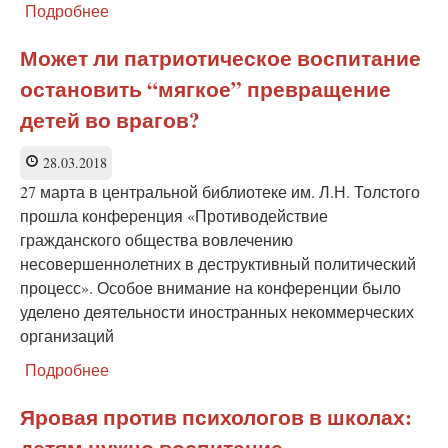
Подробнее
о
Puttin
в
Может ли патриотическое воспитание
детсадах
остановить “мягкое” превращение
Челябинской
области,
детей во врагов?
или
Изо
28.03.2018
всех
сил
27 марта в центральной библиотеке им. Л.Н. Толстого
старайся
прошла конференция «Противодействие
быть
гражданского общества вовлечению
как
несовершеннолетних в деструктивный политический
Гарри
процесс». Особое внимание на конференции было
Купер
уделено деятельности иностранных некоммерческих
организаций
Подробнее
о
Может
ли
Яровая против психологов в школах:
патриотическое
детям нужно воспитание