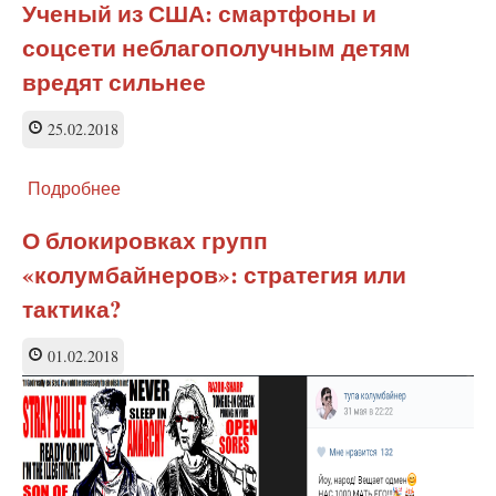
против
Ученый из США: смартфоны и
психологов
соцсети неблагополучным детям
в
школах:
вредят сильнее
детям
нужно
25.02.2018
воспитание
Подробнее
о
Ученый
из
О блокировках групп
США:
«колумбайнеров»: стратегия или
смартфоны
и
тактика?
соцсети
неблагополучным
01.02.2018
детям
вредят
сильнее