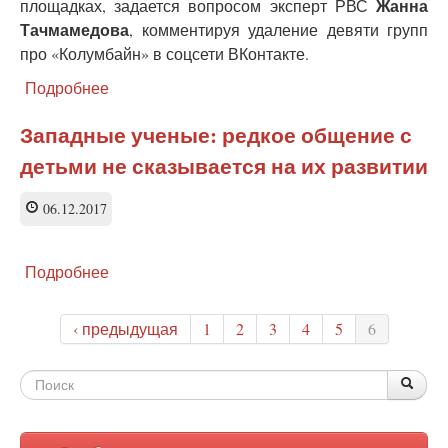
Жанна
площадках, задается вопросом эксперт РВС
Тачмамедова
, комментируя удаление девяти групп
про «Колумбайн» в соцсети ВКонтакте.
Подробнее
о
О
блокировках
Западные ученые: редкое общение с
групп
детьми не сказывается на их развитии
«колумбайнеров»:
стратегия
или
06.12.2017
тактика?
Подробнее
о
Западные
ученые:
‹ предыдущая
1
2
3
4
5
6
редкое
общение
с
Форма
По
Поис
детьми
поиска
не
сказывается