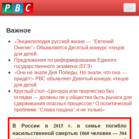
Перейти
eddit
к
ove
основному
Новости
oroscope
содержанию
or
Важное
О нас
oday
«Энциклопедия русской жизни — "Евгений
rintable
Защита семей
Онегин"» Объявляется Десятый конкурс чтецов
ictures
для детей
Образование
Предложения по реформированию Единого
государственного экзамена (ЕГЭ)
Наше сопротивление
«Они не знали Дня Победы, Но знали, что она —
придёт!» РВС объявляет Девятый конкурс чтецов
Регионы
для детей
Круглый стол «Цензура или творчество без
оглядки — должны ли у общества быть рычаги для
Видео
сдерживания опасных процессов? О политической
проблеме "Слова пацана" и не только»
В России в 2015 г. в семье погибло
насильственной смертью 1060 человек — 304