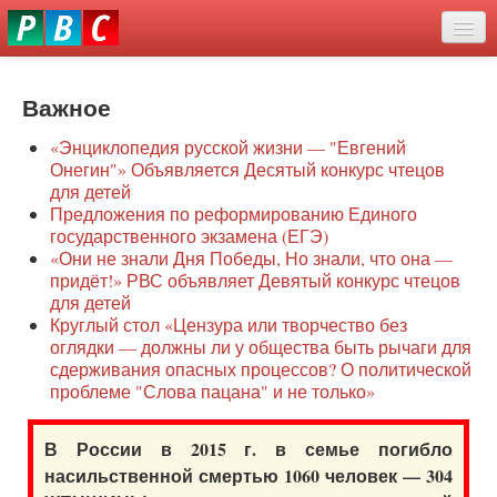
Перейти
eddit
к
ove
основному
Новости
oroscope
содержанию
or
Важное
О нас
oday
«Энциклопедия русской жизни — "Евгений
rintable
Защита семей
Онегин"» Объявляется Десятый конкурс чтецов
ictures
для детей
Образование
Предложения по реформированию Единого
государственного экзамена (ЕГЭ)
Наше сопротивление
«Они не знали Дня Победы, Но знали, что она —
придёт!» РВС объявляет Девятый конкурс чтецов
Регионы
для детей
Круглый стол «Цензура или творчество без
оглядки — должны ли у общества быть рычаги для
Видео
сдерживания опасных процессов? О политической
проблеме "Слова пацана" и не только»
В России в 2015 г. в семье погибло
насильственной смертью 1060 человек — 304