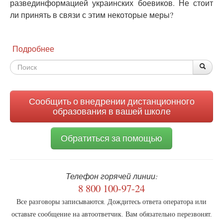
развединформацией украинских боевиков. Не стоит
ли принять в связи с этим некоторые меры?
Подробнее
о
У
Форма
По
Поис
России
в
поиска
космосе
появилась
Сообщить о внедрении дистанционного
законная
образования в вашей школе
цель
Обратиться за помощью
Телефон горячей линии:
8 800 100-97-24
Все разговоры записываются. Дождитесь ответа оператора или
оставьте сообщение на автоответчик. Вам обязательно перезвонят.