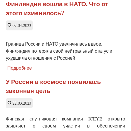
должно
Финляндия вошла в НАТО. Что от
быть
этого изменилось?
настоящее
честное
слово
07.04.2023
Граница России и НАТО увеличилась вдвое,
Финляндия потеряла свой нейтральный статус и
ухудшила отношения с Россией
Подробнее
о
Финляндия
вошла
У России в космосе появилась
в
законная цель
НАТО.
Что
от
22.03.2023
этого
изменилось?
Финская спутниковая компания ICEYE открыто
заявляет о своем участии в обеспечении