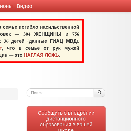
гионы
Видео
 в семье погибло насильственной
еловек — 304 ЖЕНЩИНЫ и 756
х 36 детей (данные ГИАЦ МВД).
т
, что в семье от рук мужей
нщин — это
НАГЛАЯ ЛОЖЬ
.
Форма
Поиск
Поиск
поиска
Сообщить о внедрении
дистанционного
образования в вашей
школе