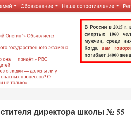
семей
Образование
Наше сопротивление
Ре
В России в 2015 г.
смертью 1060 ч
ий Онегин"» Объявляется
мужчин, среди ни
го государственного экзамена
Когда
вам говоря
погибает 14000 же
то она — придёт!» РВС
детей
без оглядки — должны ли у
 опасных процессов? О
и не только»
естителя директора школы № 55