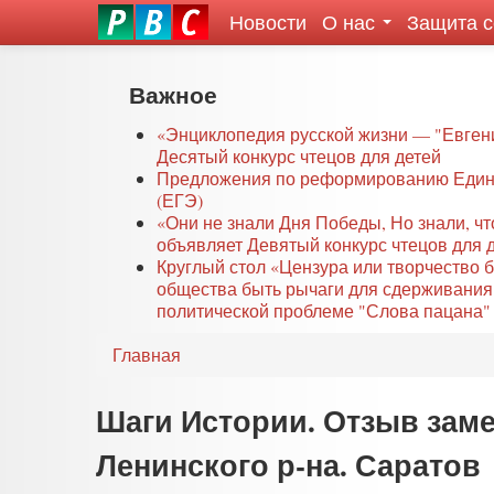
Новости
О нас
Защита 
eddit
ove
oroscope
Перейти
Важное
or
к
oday
основному
«Энциклопедия русской жизни — "Евген
rintable
Десятый конкурс чтецов для детей
содержанию
Предложения по реформированию Едино
ictures
(ЕГЭ)
«Они не знали Дня Победы, Но знали, ч
объявляет Девятый конкурс чтецов для 
Круглый стол «Цензура или творчество 
общества быть рычаги для сдерживания
политической проблеме "Слова пацана" 
Главная
Шаги Истории. Отзыв зам
Ленинского р-на. Саратов