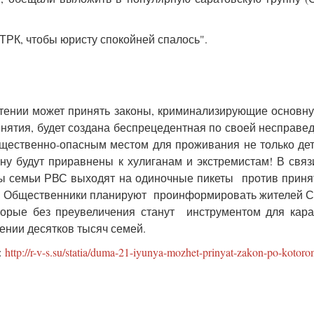
ТРК, чтобы юристу спокойней спалось".
 чтении может принять законы, криминализирующие основн
ринятия, будет создана беспрецедентная по своей несправе
общественно-опасным местом для проживания не только дет
ону будут приравнены к хулиганам и экстремистам! В связ
ы семьи РВС выходят на одиночные пикеты против приня
6). Общественники планируют проинформировать жителей 
орые без преувеличения станут инструментом для кара
ении десятков тысяч семей.
:
http://r-v-s.su/statia/duma-21-iyunya-mozhet-prinyat-zakon-po-kotoro