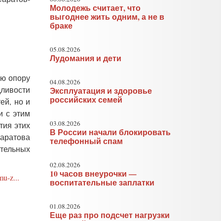
Молодежь считает, что
выгоднее жить одним, а не в
браке
05.08.2026
Лудомания и дети
ую опору
04.08.2026
дливости
Эксплуатация и здоровье
российских семей
ей, но и
и с этим
03.08.2026
тия этих
В России начали блокировать
Саратова
телефонный спам
тельных
02.08.2026
10 часов внеурочки —
mu-z...
воспитательные заплатки
01.08.2026
Еще раз про подсчет нагрузки