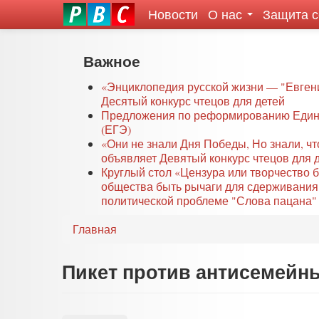
Новости
О нас
Защита 
eddit
ove
oroscope
Перейти
Важное
or
к
oday
основному
«Энциклопедия русской жизни — "Евген
rintable
Десятый конкурс чтецов для детей
содержанию
Предложения по реформированию Едино
ictures
(ЕГЭ)
«Они не знали Дня Победы, Но знали, ч
объявляет Девятый конкурс чтецов для 
Круглый стол «Цензура или творчество 
общества быть рычаги для сдерживания
политической проблеме "Слова пацана" 
Главная
Пикет против антисемейны