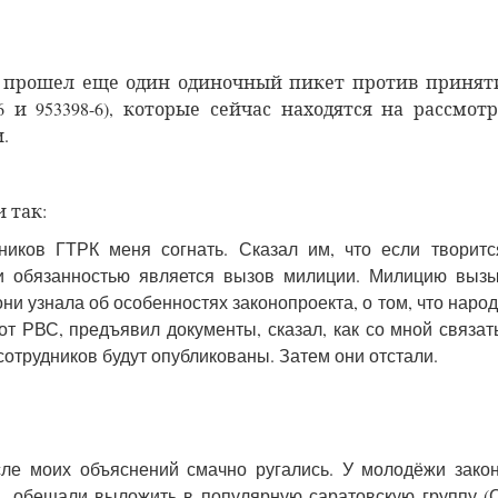
К
прошел еще один одиночный пикет против принят
и 953398-6), которые сейчас находятся на рассмот
.
и так:
иков ГТРК меня согнать. Сказал им, что если творитс
 и обязанностью является вызов милиции. Милицию выз
 они узнала об особенностях законопроекта, о том, что народ
от РВС, предъявил документы, сказал, как со мной связат
сотрудников будут опубликованы. Затем они отстали.
ле моих объяснений смачно ругались. У молодёжи зако
, обещали выложить в популярную саратовскую группу (