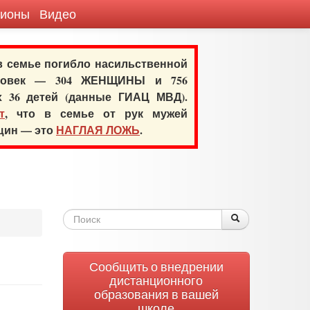
гионы
Видео
 в семье погибло насильственной
еловек — 304 ЖЕНЩИНЫ и 756
х 36 детей (данные ГИАЦ МВД).
т
, что в семье от рук мужей
нщин — это
НАГЛАЯ ЛОЖЬ
.
Форма
Поиск
Поиск
поиска
Сообщить о внедрении
дистанционного
образования в вашей
школе