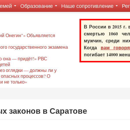
семей
Образование
Наше сопротивление
Ре
В России в 2015 г.
смертью 1060 ч
ий Онегин"» Объявляется
мужчин, среди ни
го государственного экзамена
Когда
вам говоря
погибает 14000 же
то она — придёт!» РВС
детей
без оглядки — должны ли у
 опасных процессов? О
и не только»
х законов в Саратове