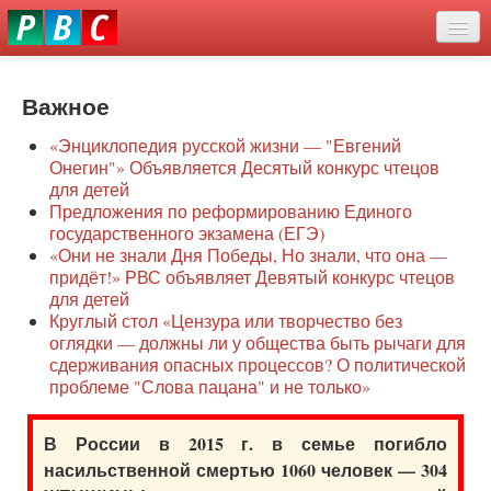
Перейти
eddit
к
ove
основному
Новости
oroscope
содержанию
or
Важное
О нас
oday
«Энциклопедия русской жизни — "Евгений
rintable
Защита семей
Онегин"» Объявляется Десятый конкурс чтецов
ictures
для детей
Образование
Предложения по реформированию Единого
государственного экзамена (ЕГЭ)
Наше сопротивление
«Они не знали Дня Победы, Но знали, что она —
придёт!» РВС объявляет Девятый конкурс чтецов
Регионы
для детей
Круглый стол «Цензура или творчество без
оглядки — должны ли у общества быть рычаги для
Видео
сдерживания опасных процессов? О политической
проблеме "Слова пацана" и не только»
В России в 2015 г. в семье погибло
насильственной смертью 1060 человек — 304