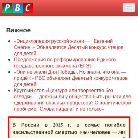
Перейти
eddit
к
ove
основному
Новости
oroscope
содержанию
or
Важное
О нас
oday
«Энциклопедия русской жизни — "Евгений
rintable
Защита семей
Онегин"» Объявляется Десятый конкурс чтецов
ictures
для детей
Образование
Предложения по реформированию Единого
государственного экзамена (ЕГЭ)
Наше сопротивление
«Они не знали Дня Победы, Но знали, что она —
придёт!» РВС объявляет Девятый конкурс чтецов
Регионы
для детей
Круглый стол «Цензура или творчество без
оглядки — должны ли у общества быть рычаги для
Видео
сдерживания опасных процессов? О политической
проблеме "Слова пацана" и не только»
В России в 2015 г. в семье погибло
насильственной смертью 1060 человек — 304