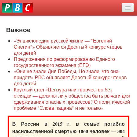
Перейти
eddit
к
ove
основному
Новости
oroscope
содержанию
or
Важное
О нас
oday
«Энциклопедия русской жизни — "Евгений
rintable
Защита семей
Онегин"» Объявляется Десятый конкурс чтецов
ictures
для детей
Образование
Предложения по реформированию Единого
государственного экзамена (ЕГЭ)
Наше сопротивление
«Они не знали Дня Победы, Но знали, что она —
придёт!» РВС объявляет Девятый конкурс чтецов
Регионы
для детей
Круглый стол «Цензура или творчество без
оглядки — должны ли у общества быть рычаги для
Видео
сдерживания опасных процессов? О политической
проблеме "Слова пацана" и не только»
В России в 2015 г. в семье погибло
насильственной смертью 1060 человек — 304