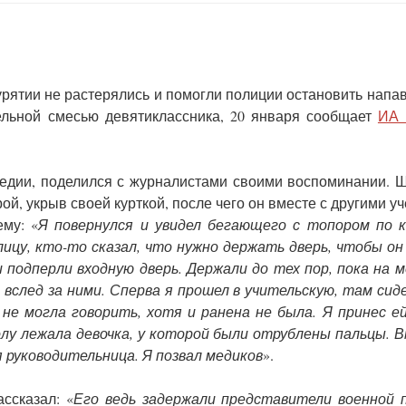
рятии не растерялись и помогли полиции остановить напа
ельной смесью девятиклассника, 20 января сообщает
ИА 
гедии, поделился с журналистами своими воспоминании. 
ой, укрыв своей курткой, после чего он вместе с другими у
му: «
Я повернулся и увидел бегающего с топором по к
ицу, кто-то сказал, что нужно держать дверь, чтобы он
подперли входную дверь. Держали до тех пор, пока на 
 вслед за ними. Сперва я прошел в учительскую, там сид
 не могла говорить, хотя и ранена не была. Я принес е
полу лежала девочка, у которой были отрублены пальцы. 
я руководительница. Я позвал медиков
».
ссказал: «
Его ведь задержали представители военной п