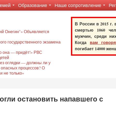
семей
Образование
Наше сопротивление
Ре
В России в 2015 г.
смертью 1060 ч
ий Онегин"» Объявляется
мужчин, среди ни
го государственного экзамена
Когда
вам говоря
погибает 14000 же
то она — придёт!» РВС
детей
без оглядки — должны ли у
 опасных процессов? О
и не только»
огли остановить напавшего с