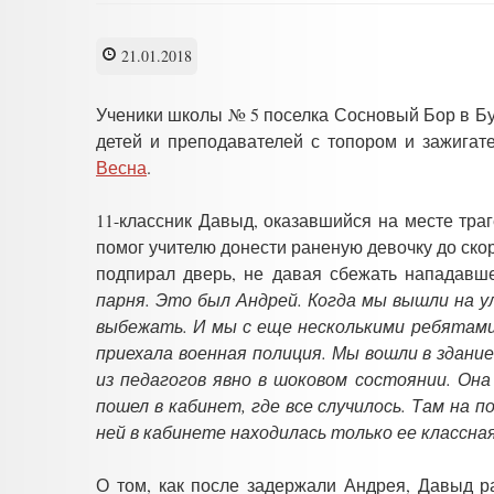
21.01.2018
Ученики школы № 5 поселка Сосновый Бор в Бу
детей и преподавателей с топором и зажигат
Весна
.
11-классник Давыд, оказавшийся на месте тра
помог учителю донести раненую девочку до скор
подпирал дверь, не давая сбежать нападавше
парня. Это был Андрей. Когда мы вышли на ул
выбежать. И мы с еще несколькими ребятами 
приехала военная полиция. Мы вошли в здание
из педагогов явно в шоковом состоянии. Она
пошел в кабинет, где все случилось. Там на 
ней в кабинете находилась только ее классна
О том, как после задержали Андрея, Давыд ра