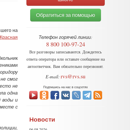
Обратиться за помощью
вшего на
Красная
Телефон горячей линии:
8 800 100-97-24
Все разговоры записываются. Дождитесь
Школьник
ответа оператора или оставьте сообщение на
чениками
автоответчик. Вам обязательно перезвонят.
оридору
rvs@rvs.su
E-mail:
 не смог
место не
Подпишись на нас в соцсетях
ела одна
й воды и
Вместе с
Новости
олиции,
06.08.2026