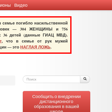
гионы
Видео
 в семье погибло насильственной
еловек — 304 ЖЕНЩИНЫ и 756
х 36 детей (данные ГИАЦ МВД).
т
, что в семье от рук мужей
нщин — это
НАГЛАЯ ЛОЖЬ
.
Форма
Поиск
Поиск
поиска
Сообщить о внедрении
дистанционного
образования в вашей
школе