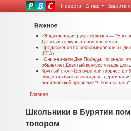
Новости
О нас
Защита 
eddit
ove
oroscope
Перейти
Важное
or
к
oday
основному
«Энциклопедия русской жизни — "Евген
rintable
Десятый конкурс чтецов для детей
содержанию
Предложения по реформированию Едино
ictures
(ЕГЭ)
«Они не знали Дня Победы, Но знали, ч
объявляет Девятый конкурс чтецов для 
Круглый стол «Цензура или творчество 
общества быть рычаги для сдерживания
политической проблеме "Слова пацана" 
Главная
Школьники в Бурятии пом
топором