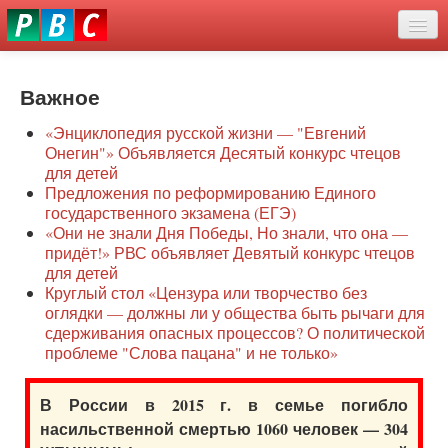
Перейти
eddit
к
ove
основному
Новости
oroscope
содержанию
or
Важное
О нас
oday
«Энциклопедия русской жизни — "Евгений
rintable
Защита семей
Онегин"» Объявляется Десятый конкурс чтецов
ictures
для детей
Образование
Предложения по реформированию Единого
государственного экзамена (ЕГЭ)
Наше сопротивление
«Они не знали Дня Победы, Но знали, что она —
придёт!» РВС объявляет Девятый конкурс чтецов
Регионы
для детей
Круглый стол «Цензура или творчество без
оглядки — должны ли у общества быть рычаги для
Видео
сдерживания опасных процессов? О политической
проблеме "Слова пацана" и не только»
В России в 2015 г. в семье погибло
насильственной смертью 1060 человек — 304