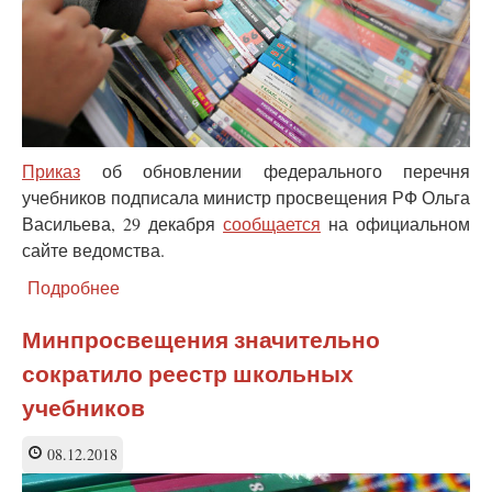
Приказ
об обновлении федерального перечня
учебников подписала министр просвещения РФ Ольга
Васильева, 29 декабря
сообщается
на официальном
сайте ведомства.
Подробнее
о
Вышел
приказ
Минпросвещения значительно
Минпросвещения
сократило реестр школьных
России
о
учебников
федеральном
перечне
08.12.2018
учебников