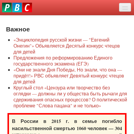
Перейти
eddit
к
ove
основному
Новости
oroscope
содержанию
or
Важное
О нас
oday
«Энциклопедия русской жизни — "Евгений
rintable
Защита семей
Онегин"» Объявляется Десятый конкурс чтецов
ictures
для детей
Образование
Предложения по реформированию Единого
государственного экзамена (ЕГЭ)
Наше сопротивление
«Они не знали Дня Победы, Но знали, что она —
придёт!» РВС объявляет Девятый конкурс чтецов
Регионы
для детей
Круглый стол «Цензура или творчество без
оглядки — должны ли у общества быть рычаги для
Видео
сдерживания опасных процессов? О политической
проблеме "Слова пацана" и не только»
В России в 2015 г. в семье погибло
насильственной смертью 1060 человек — 304