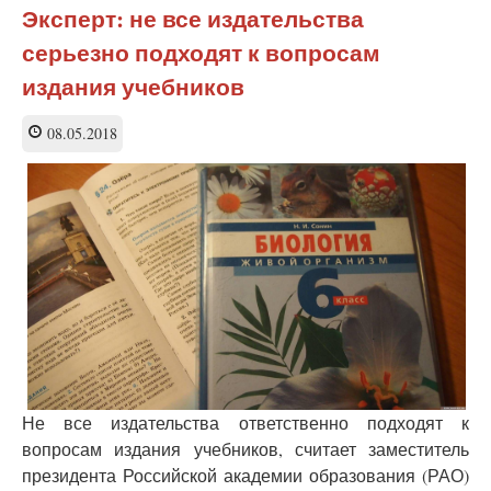
значительно
Эксперт: не все издательства
сократило
серьезно подходят к вопросам
реестр
школьных
издания учебников
учебников
08.05.2018
Не все издательства ответственно подходят к
вопросам издания учебников, считает заместитель
президента Российской академии образования (РАО)