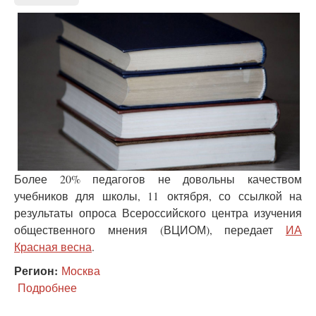
двоечники
и
выдумщики
Более 20% педагогов не довольны качеством
учебников для школы, 11 октября, со ссылкой на
результаты опроса Всероссийского центра изучения
общественного мнения (ВЦИОМ), передает
ИА
Красная весна
.
Регион:
Москва
Подробнее
о
ВЦИОМ:
учителям