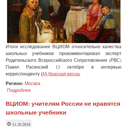
Итоги исследования ВЦИОМ относительно качества
школьных учебников прокомментировал эксперт
Родительского Всероссийского Сопротивления (РВС)
Павел Расинский 12 октября в интервью
корреспонденту
ИА Красная весна
.
Регион:
Москва
Подробнее
о
Современные
учебники
ВЦИОМ: учителям России не нравятся
в
школьные учебники
России
часто
пишут
11.10.2018