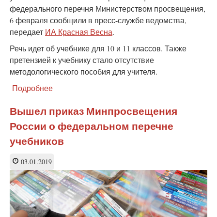
федерального перечня Министерством просвещения,
6 февраля сообщили в пресс-службе ведомства,
передает
ИА Красная Весна
.
Речь идет об учебнике для 10 и 11 классов. Также
претензией к учебнику стало отсутствие
методологического пособия для учителя.
Подробнее
о
Министерство
просвещения:
Вышел приказ Минпросвещения
учебник
России о федеральном перечне
по
экономике
учебников
Липсица
сняли
03.01.2019
за
ошибки