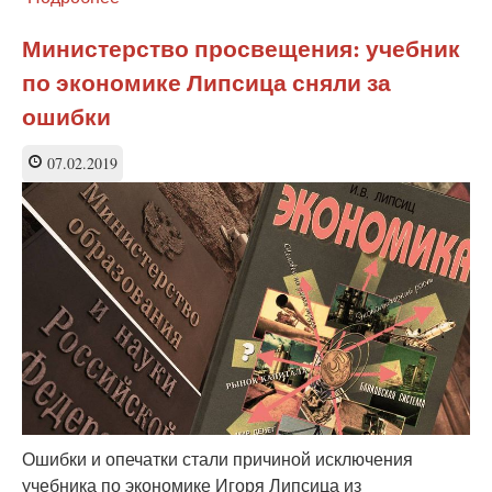
К
чему
Министерство просвещения: учебник
привело
по экономике Липсица сняли за
замечание
Путина
ошибки
про
учебник
07.02.2019
истории
Ошибки и опечатки стали причиной исключения
учебника по экономике Игоря Липсица из