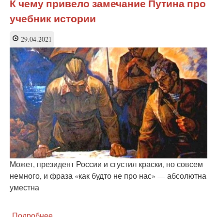
К чему привело замечание Путина про
России
учебник истории
не
нравятся
школьные
29.04.2021
учебники
Может, президент России и сгустил краски, но совсем
немного, и фраза «как будто не про нас» — абсолютна
уместна
Подробнее
о