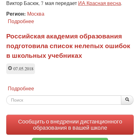
Виктор Басюк, 7 мая передает
ИА Красная весна
.
Регион:
Москва
Подробнее
о
Эксперт:
не
Российская академия образования
все
подготовила список нелепых ошибок
издательства
серьезно
в школьных учебниках
подходят
к
07.05.2018
вопросам
издания
учебников
Подробнее
о
Российская
Форма
По
Поис
академия
образования
поиска
подготовила
список
Сообщить о внедрении дистанционного
нелепых
образования в вашей школе
ошибок
в