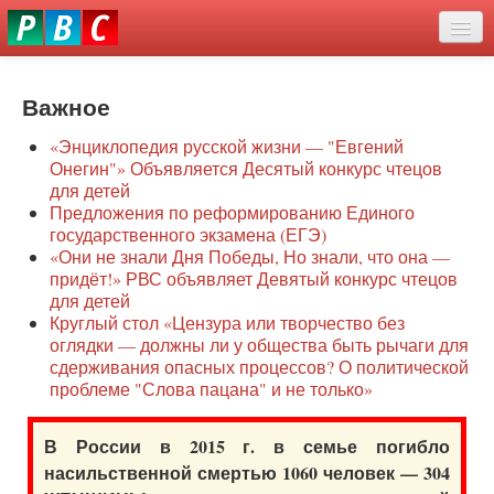
Перейти
eddit
к
ove
основному
Новости
oroscope
содержанию
or
Важное
О нас
oday
«Энциклопедия русской жизни — "Евгений
rintable
Защита семей
Онегин"» Объявляется Десятый конкурс чтецов
ictures
для детей
Образование
Предложения по реформированию Единого
государственного экзамена (ЕГЭ)
Наше сопротивление
«Они не знали Дня Победы, Но знали, что она —
придёт!» РВС объявляет Девятый конкурс чтецов
Регионы
для детей
Круглый стол «Цензура или творчество без
оглядки — должны ли у общества быть рычаги для
Видео
сдерживания опасных процессов? О политической
проблеме "Слова пацана" и не только»
В России в 2015 г. в семье погибло
насильственной смертью 1060 человек — 304