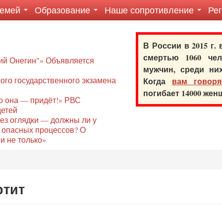
семей
Образование
Наше сопротивление
Ре
В России в 2015 г.
смертью 1060 ч
ий Онегин"» Объявляется
мужчин, среди ни
го государственного экзамена
Когда
вам говоря
погибает 14000 же
то она — придёт!» РВС
детей
без оглядки — должны ли у
 опасных процессов? О
и не только»
ртит