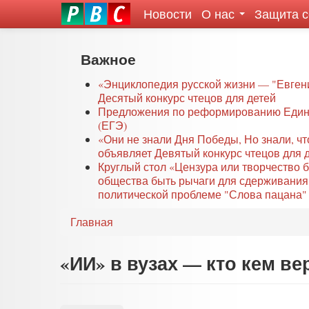
Новости
О нас
Защита 
eddit
ove
oroscope
Перейти
Важное
or
к
oday
основному
«Энциклопедия русской жизни — "Евген
rintable
Десятый конкурс чтецов для детей
содержанию
Предложения по реформированию Едино
ictures
(ЕГЭ)
«Они не знали Дня Победы, Но знали, ч
объявляет Девятый конкурс чтецов для 
Круглый стол «Цензура или творчество 
общества быть рычаги для сдерживания
политической проблеме "Слова пацана" 
Главная
«ИИ» в вузах — кто кем ве