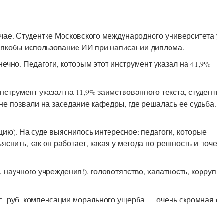
учае. Студентке Московского международного университета
за якобы использование ИИ при написании диплома.
ечно. Педагоги, которым этот инструмент указал на 41,9%
нструмент указал на 11,9% заимствованного текста, студент
не позвали на заседание кафедры, где решалась ее судьба.
яцию). На суде выяснилось интересное: педагоги, которые
снить, как он работает, какая у метода погрешность и поче
 научного учреждения!): головотяпство, халатность, корруп
ыс. руб. компенсации морального ущерба — очень скромная