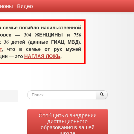
гионы
Видео
 в семье погибло насильственной
еловек — 304 ЖЕНЩИНЫ и 756
х 36 детей (данные ГИАЦ МВД).
т
, что в семье от рук мужей
нщин — это
НАГЛАЯ ЛОЖЬ
.
Форма
Поиск
Поиск
поиска
Сообщить о внедрении
дистанционного
образования в вашей
школе