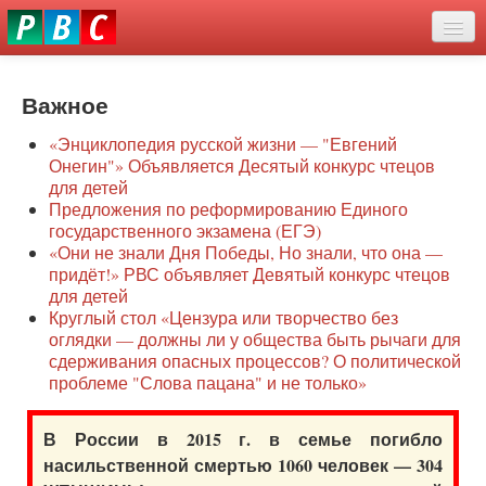
Перейти
eddit
к
ove
основному
Новости
oroscope
содержанию
or
Важное
О нас
oday
«Энциклопедия русской жизни — "Евгений
rintable
Защита семей
Онегин"» Объявляется Десятый конкурс чтецов
ictures
для детей
Образование
Предложения по реформированию Единого
государственного экзамена (ЕГЭ)
Наше сопротивление
«Они не знали Дня Победы, Но знали, что она —
придёт!» РВС объявляет Девятый конкурс чтецов
Регионы
для детей
Круглый стол «Цензура или творчество без
оглядки — должны ли у общества быть рычаги для
Видео
сдерживания опасных процессов? О политической
проблеме "Слова пацана" и не только»
В России в 2015 г. в семье погибло
насильственной смертью 1060 человек — 304