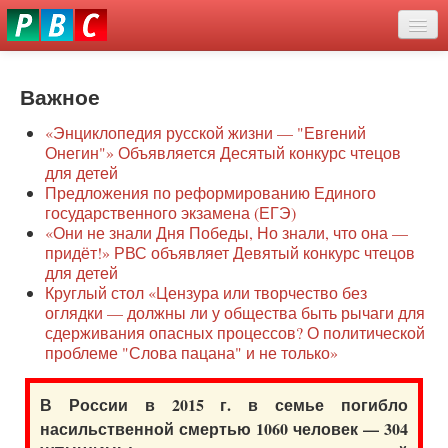
Перейти
eddit
к
ove
основному
Новости
oroscope
содержанию
or
Важное
О нас
oday
«Энциклопедия русской жизни — "Евгений
rintable
Защита семей
Онегин"» Объявляется Десятый конкурс чтецов
ictures
для детей
Образование
Предложения по реформированию Единого
государственного экзамена (ЕГЭ)
Наше сопротивление
«Они не знали Дня Победы, Но знали, что она —
придёт!» РВС объявляет Девятый конкурс чтецов
Регионы
для детей
Круглый стол «Цензура или творчество без
оглядки — должны ли у общества быть рычаги для
Видео
сдерживания опасных процессов? О политической
проблеме "Слова пацана" и не только»
В России в 2015 г. в семье погибло
насильственной смертью 1060 человек — 304