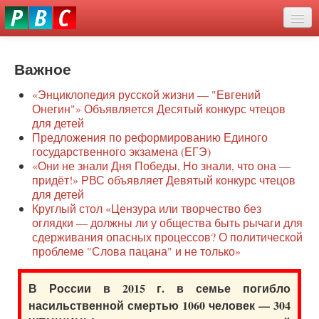
Перейти
eddit
к
ove
основному
Новости
oroscope
содержанию
or
Важное
О нас
oday
«Энциклопедия русской жизни — "Евгений
rintable
Защита семей
Онегин"» Объявляется Десятый конкурс чтецов
ictures
для детей
Образование
Предложения по реформированию Единого
государственного экзамена (ЕГЭ)
Наше сопротивление
«Они не знали Дня Победы, Но знали, что она —
придёт!» РВС объявляет Девятый конкурс чтецов
Регионы
для детей
Круглый стол «Цензура или творчество без
оглядки — должны ли у общества быть рычаги для
Видео
сдерживания опасных процессов? О политической
проблеме "Слова пацана" и не только»
В России в 2015 г. в семье погибло
насильственной смертью 1060 человек — 304