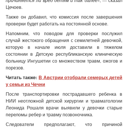
причиняется ли вред детям и так далее
», — сказал
Цечоев.
Также он добавил, что комиссия после завершения
проверки будет работать на постоянной основе.
Напомним, что поводом для проверки послужил
случай жестокого обращения с семилетней девочкой,
которую в начале июля доставили в тяжелом
состоянии в Детскую республиканскую клиническую
больницу Ингушетии со множеством травм, ожогов и
порезов.
Читать также:
В Австрии отобрали семерых детей
у семьи из Чечни
После транспортировки пострадавшего ребенка в
НИИ неотложной детской хирургии и травматологии
Леонида Рошаля врачи выявили у девочки старые
переломы ребер и травму позвоночника.
Следователи предполагают, что причиной