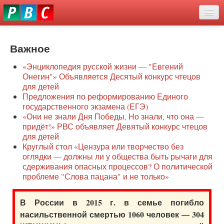
Перейти
eddit
к
ove
основному
Новости
oroscope
содержанию
or
Важное
О нас
oday
«Энциклопедия русской жизни — "Евгений
rintable
Защита семей
Онегин"» Объявляется Десятый конкурс чтецов
ictures
для детей
Образование
Предложения по реформированию Единого
государственного экзамена (ЕГЭ)
Наше сопротивление
«Они не знали Дня Победы, Но знали, что она —
придёт!» РВС объявляет Девятый конкурс чтецов
Регионы
для детей
Круглый стол «Цензура или творчество без
оглядки — должны ли у общества быть рычаги для
Видео
сдерживания опасных процессов? О политической
проблеме "Слова пацана" и не только»
В России в 2015 г. в семье погибло
насильственной смертью 1060 человек — 304