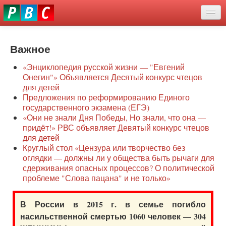
Перейти
eddit
к
ove
основному
Новости
oroscope
содержанию
or
Важное
О нас
oday
«Энциклопедия русской жизни — "Евгений
rintable
Защита семей
Онегин"» Объявляется Десятый конкурс чтецов
ictures
для детей
Образование
Предложения по реформированию Единого
государственного экзамена (ЕГЭ)
Наше сопротивление
«Они не знали Дня Победы, Но знали, что она —
придёт!» РВС объявляет Девятый конкурс чтецов
Регионы
для детей
Круглый стол «Цензура или творчество без
оглядки — должны ли у общества быть рычаги для
Видео
сдерживания опасных процессов? О политической
проблеме "Слова пацана" и не только»
В России в 2015 г. в семье погибло
насильственной смертью 1060 человек — 304