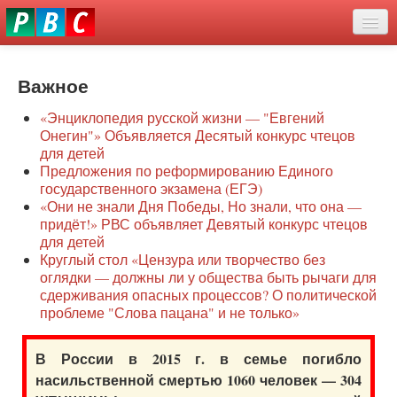
Перейти
eddit
к
ove
основному
Новости
oroscope
содержанию
or
Важное
О нас
oday
«Энциклопедия русской жизни — "Евгений
rintable
Защита семей
Онегин"» Объявляется Десятый конкурс чтецов
ictures
для детей
Образование
Предложения по реформированию Единого
государственного экзамена (ЕГЭ)
Наше сопротивление
«Они не знали Дня Победы, Но знали, что она —
придёт!» РВС объявляет Девятый конкурс чтецов
Регионы
для детей
Круглый стол «Цензура или творчество без
оглядки — должны ли у общества быть рычаги для
Видео
сдерживания опасных процессов? О политической
проблеме "Слова пацана" и не только»
В России в 2015 г. в семье погибло
насильственной смертью 1060 человек — 304