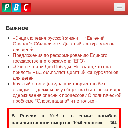
Перейти
eddit
к
ove
основному
Новости
oroscope
содержанию
or
Важное
О нас
oday
«Энциклопедия русской жизни — "Евгений
rintable
Защита семей
Онегин"» Объявляется Десятый конкурс чтецов
ictures
для детей
Образование
Предложения по реформированию Единого
государственного экзамена (ЕГЭ)
Наше сопротивление
«Они не знали Дня Победы, Но знали, что она —
придёт!» РВС объявляет Девятый конкурс чтецов
Регионы
для детей
Круглый стол «Цензура или творчество без
оглядки — должны ли у общества быть рычаги для
Видео
сдерживания опасных процессов? О политической
проблеме "Слова пацана" и не только»
В России в 2015 г. в семье погибло
насильственной смертью 1060 человек — 304