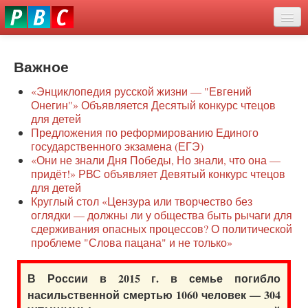
Перейти
eddit
к
ove
основному
Новости
oroscope
содержанию
or
Важное
О нас
oday
«Энциклопедия русской жизни — "Евгений
rintable
Защита семей
Онегин"» Объявляется Десятый конкурс чтецов
ictures
для детей
Образование
Предложения по реформированию Единого
государственного экзамена (ЕГЭ)
Наше сопротивление
«Они не знали Дня Победы, Но знали, что она —
придёт!» РВС объявляет Девятый конкурс чтецов
Регионы
для детей
Круглый стол «Цензура или творчество без
оглядки — должны ли у общества быть рычаги для
Видео
сдерживания опасных процессов? О политической
проблеме "Слова пацана" и не только»
В России в 2015 г. в семье погибло
насильственной смертью 1060 человек — 304