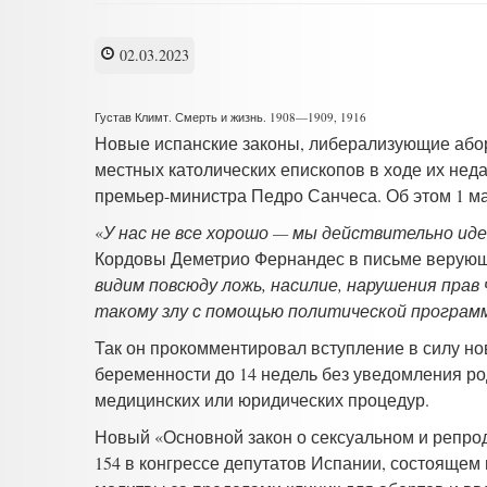
02.03.2023
Густав Климт. Смерть и жизнь. 1908—1909, 1916
Новые испанские законы, либерализующие аборт
местных католических епископов в ходе их не
премьер-министра Педро Санчеса. Об этом 1 м
«
У нас не все хорошо — мы действительно иде
Кордовы Деметрио Фернандес в письме верующ
видим повсюду ложь, насилие, нарушения прав
такому злу с помощью политической програм
Так он прокомментировал вступление в силу но
беременности до 14 недель без уведомления ро
медицинских или юридических процедур.
Новый «Основной закон о сексуальном и репрод
154 в конгрессе депутатов Испании, состоящем 