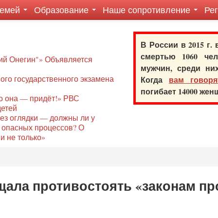
семей
Образование
Наше сопротивление
Ре
В России в 2015 г.
смертью 1060 ч
ий Онегин"» Объявляется
мужчин, среди ни
го государственного экзамена
Когда
вам говоря
погибает 14000 же
то она — придёт!» РВС
детей
без оглядки — должны ли у
 опасных процессов? О
и не только»
щала противостоять «законам пр