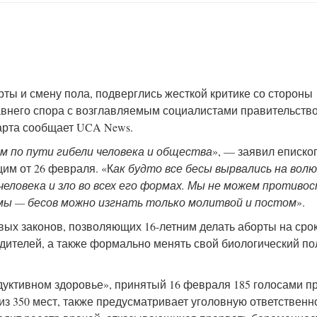
ы и смену пола, подверглись жесткой критике со стороны
давнего спора с возглавляемым социалистами правительств
арта сообщает UCA News.
м по пути гибели человека и общества
», — заявил еписко
им от 26 февраля. «К
ак будто все бесы вырвались на волю
 человека и зло во всех его формах. Мы не можем противо
мы — бесов можно изгнать только молитвой и постом
».
вых законов, позволяющих 16-летним делать аборты на сро
дителей, а также формально менять свой биологический по
уктивном здоровье», принятый 16 февраля 185 голосами п
из 350 мест, также предусматривает уголовную ответственн