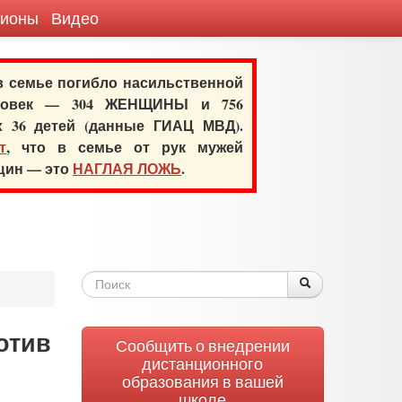
гионы
Видео
 в семье погибло насильственной
еловек — 304 ЖЕНЩИНЫ и 756
х 36 детей (данные ГИАЦ МВД).
т
, что в семье от рук мужей
нщин — это
НАГЛАЯ ЛОЖЬ
.
Форма
Поиск
Поиск
поиска
отив
Сообщить о внедрении
дистанционного
образования в вашей
школе