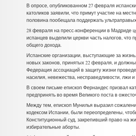
В опросе, опубликованном 27 февраля испанским Ce
католиков заявили, что примут участие на мест
половина пообещала поддержать ультраправых
28 февраля на пресс-конференции в Мадриде це
испанцев выделили церкви часть налогов, что п
общего дохода.
Испанские организации, выступающие за жизнь,
новых законов, принятых 22 февраля, и должны 
Федерация ассоциаций в защиту жизни проведе
насилия, невежества, несправедливости, лжи и
В своем письме епископ Фернандес призвал кат
предпринять во время Великого поста в ожесто
Между тем, епископ Мунилья выразил сожалени
кодексом Испании, были переопределены, чтобы
Конституционный суд, закрепивший право на жиз
избирательные аборты.