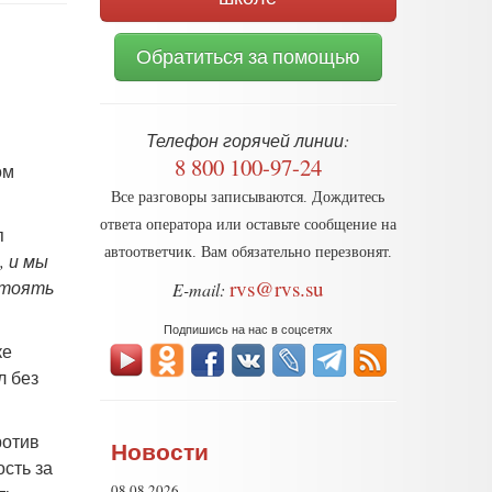
Обратиться за помощью
Телефон горячей линии:
8 800 100-97-24
ом
Все разговоры записываются. Дождитесь
ответа оператора или оставьте сообщение на
п
автоответчик. Вам обязательно перезвонят.
, и мы
rvs@rvs.su
стоять
E-mail:
Подпишись на нас в соцсетях
ке
л без
ротив
Новости
ость за
08.08.2026