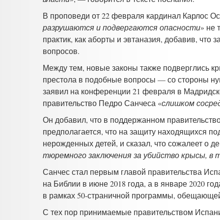
В проповеди от 22 февраля кардинал Карлос Осо
разрушаются и подвергаются опасности
» не 
практик, как аборты и эвтаназия, добавив, что з
вопросов.
Между тем, новые законы также подверглись кр
престола в подобные вопросы — со стороны ну
заявил на конференции 21 февраля в Мадридско
правительство Педро Санчеса «
слишком сосред
Он добавил, что в поддержанном правительство
предполагается, что на защиту находящихся по
нерожденных детей, и сказал, что сожалеет о
тюремного заключения за убийство крысы, в т
Санчес стал первым главой правительства Исп
на Библии в июне 2018 года, а в январе 2020 
в рамках 50-страничной программы, обещающе
С тех пор принимаемые правительством Испани