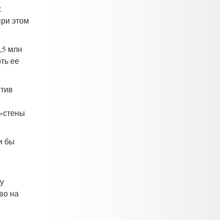
х
при этом
,5 млн
ть ее
отив
 «стены
и бы
у
во на