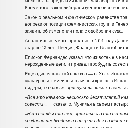
молитвы за пределами клиник для абортов и вв
Кроме того, закон либерализует половое воспит
Закон о реальном и фактическом равенстве тра
вопреки оппозиции феминистских групп и Генер
заявить об изменении пола с одобрения суда.
Аналогичные меры, принятые в 2014 году Дание
старше 18 лет. Швеция, Франция и Великобрит
Епископ Фернандес указал, что животные в на
нерожденные дети, и призвал пробудить совест
Еще один испанский епископ — о. Хосе Игнасио
культурный, семейный и личный кризис в Испан
лидеры, «
которые прислушиваются к своей со
«
Все это началось несколько десятилетий наз
совести
», — сказал о. Мунилья в своем пастыр
«
Нет правды или лжи, правильного или непра
создания необходимой синергии для создания
власти
», — говорится в тексте послания.