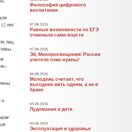
ть.
Философия цифрового
воспитания
аля
12 лет
07.08.2026
Равные возможности по ЕГЭ
отменили сами власти
ля лиц
ативы.
07.08.2026
Эй, Минпросвещения! России
ем
учителя тоже нужны!
ым».
06.08.2026
Молодежь считает, что
нужны
выгоднее жить одним, а не в
браке
 и
05.08.2026
Лудомания и дети
твом
04.08.2026
ния
Эксплуатация и здоровье