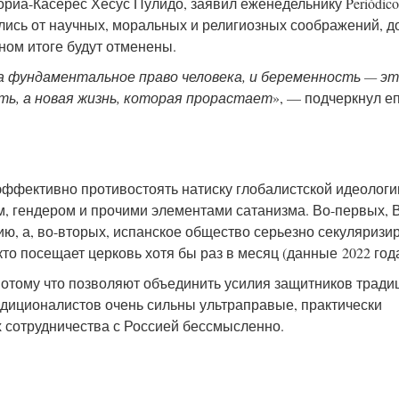
риа-Касерес Хесус Пулидо, заявил еженедельнику Periódico
зались от научных, моральных и религиозных соображений, д
ном итоге будут отменены.
 а фундаментальное право человека, и беременность — эт
ть, а новая жизнь, которая прорастает
», — подчеркнул е
эффективно противостоять натиску глобалистской идеологи
, гендером и прочими элементами сатанизма. Во-первых, 
ию, а, во-вторых, испанское общество серьезно секуляризи
то посещает церковь хотя бы раз в месяц (данные 2022 год
потому что позволяют объединить усилия защитников трад
радиционалистов очень сильны ультраправые, практически
х сотрудничества с Россией бессмысленно.