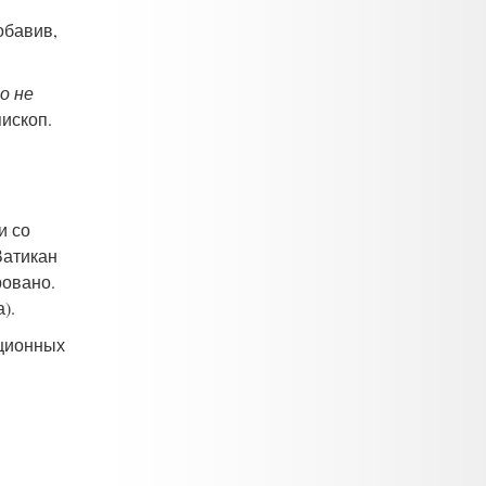
обавив,
о не
пископ.
и со
Ватикан
ровано.
а).
иционных