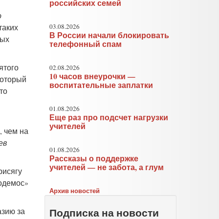
российских семей
о
таких
03.08.2026
В России начали блокировать
ных
телефонный спам
ятого
02.08.2026
10 часов внеурочки —
который
воспитательные заплатки
то
01.08.2026
Еще раз про подсчет нагрузки
учителей
, чем на
ев
01.08.2026
Рассказы о поддержке
учителей — не забота, а глум
рисягу
Подемос»
Архив новостей
Подписка на новости
азию за