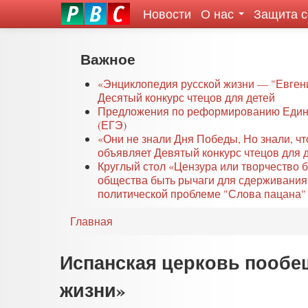
Новости
О нас
Защита 
eddit
ove
oroscope
Перейти
Важное
or
к
oday
основному
«Энциклопедия русской жизни — "Евген
rintable
Десятый конкурс чтецов для детей
содержанию
Предложения по реформированию Едино
ictures
(ЕГЭ)
«Они не знали Дня Победы, Но знали, ч
объявляет Девятый конкурс чтецов для 
Круглый стол «Цензура или творчество 
общества быть рычаги для сдерживания
политической проблеме "Слова пацана" 
Главная
Испанская церковь пообе
жизни»