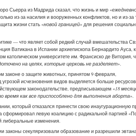
ро Сьерра из Мадрида сказал, что жизнь и мир «
ежедневн
только из-за насилия и вооруженных конфликтов, но и из-за 
ащита жизни стать «
новой границей
» для решения социаль
итике — что являет собой редкий случай вмешательства Св
нция Ватикана в Испании архиепископа Бернардито Ауса, 
м католическом университете им. Франсиско де Витория, ч
оточено на целях, которые церковь не разделяет
».
м законе о защите животных, принятом 9 февраля,
д угрозой исчезновения видов выделяется больше ресурсов
 действующем законодательстве, предписывающем «
18 месяц
о время как все приспособлено для выполнения аборта
».
ании, который отказался принести свою инаугурационную п
года сформировал левую коалицию с радикальной партией «
й либеральные изменения.
и законы секуляризовали образование и разрешили эвтан