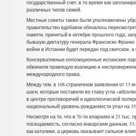
государственный счет, в то время как запланиров
различных типов семей.
Местные советы также были уполномочены убра
правительство вдобавок обязалось пересмотреть
памяти, принятый в октябре прошлого года, зап
бывшую диктатуру генерала Франсиско Франко 
войне в Испании будет передан под светское, а
Консервативные оппозиционные испанские партии
обвинили правящую коалицию в ниспровержени
международного права.
Между тем, в 108-страничном заявлении от 13 
шаги, которые поставили во главу угла «
абсолю
в центре противоречий и идеологической поляри
национальный уровень рождаемости упал на 35%
Несмотря на то, что в 70-ти епархиях и 23 тыс.
посещаемость, согласно январским данным, 53
как католики, а церковь оказывает сильное вли