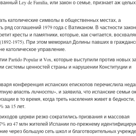
анный Ley de Familia, или закон о семье, признает аж целых
ть католические символы в общественных местах, а
 ряд соглашений 1979 года с Ватиканом. В частности закон
ретит кресты и памятники, которые, как считается, восхвал
(1892-1975). При этом мемориал Долины павших в гражданс
 не католическое управление.
 Partido Popular и Vox, которые выступили против новых з
и системы ценностей страны и нарушении Конституции и
января конференция испанских епископов перечислила нед
тную власть личности
», и заявила, что испанские семьи о
зации в то время, когда треть населения живет в бедности,
 за 15 лет.
 приходов церкви резко сократились призвания и массовая
,7% из 47 млн жителей Испании по-прежнему идентифициру
яние через большую сеть школ и благотворительных учрежд