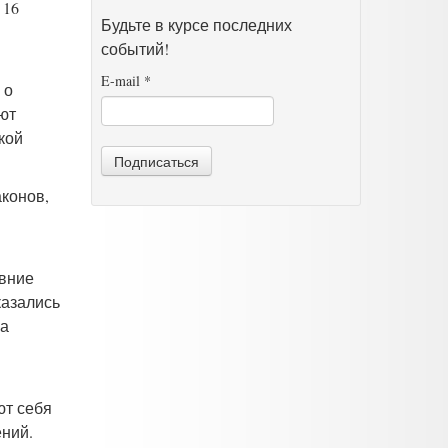
 16
Будьте в курсе последних
событий!
E-mail
*
 о
яют
кой
Подписаться
аконов,
авние
казались
 а
ют себя
ений.