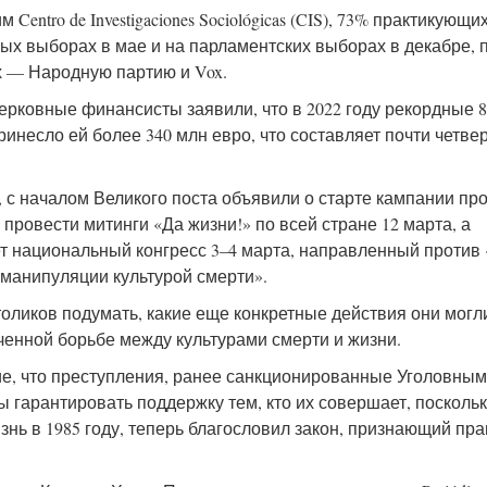
ntro de Investigaciones Sociológicas (CIS), 73% практикующи
ных выборах в мае и на парламентских выборах в декабре, 
 — Народную партию и Vox.
рковные финансисты заявили, что в 2022 году рекордные 8
ринесло ей более 340 млн евро, что составляет почти четвер
 с началом Великого поста объявили о старте кампании пр
провести митинги «Да жизни!» по всей стране 12 марта, а
т национальный конгресс 3–4 марта, направленный против
 манипуляции культурой смерти».
оликов подумать, какие еще конкретные действия они могл
ченной борьбе между культурами смерти и жизни.
е, что преступления, ранее санкционированные Уголовным
 гарантировать поддержку тем, кто их совершает, поскольк
нь в 1985 году, теперь благословил закон, признающий пра