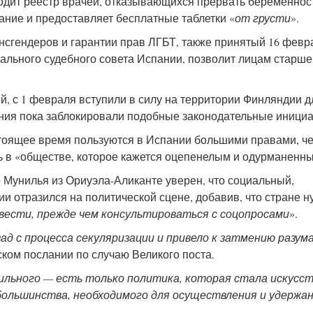
одит реестр врачей, отказывающихся прервать беременнос
ание и предоставляет бесплатные таблетки «
от грусти
».
нсгендеров и гарантии прав ЛГБТ, также принятый 16 февр
ального судебного совета Испании, позволит лицам старше 
й, с 1 февраля вступили в силу на территории Финляндии д
ания пока заблокировали подобные законодательные иници
стоящее время пользуются в Испании большими правами, ч
ь в «обществе, которое кажется оцепенелым и одурманенн
 Мунилья из Ориуэла-Аликанте уверен, что социальный,
ии отразился на политической сцене, добавив, что стране 
вести, прежде чем консультироваться с соцопросами
».
ад с процесса секуляризации и привело к затмению разума
ском послании по случаю Великого поста.
вильного — есть только политика, которая стала искусс
 большинства, необходимого для осуществления и удержа