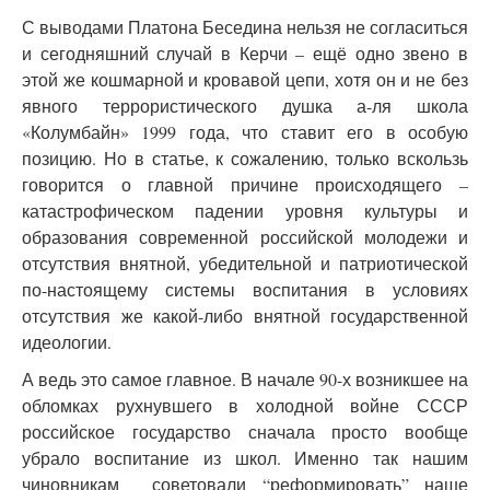
С выводами Платона Беседина нельзя не согласиться
и сегодняшний случай в Керчи – ещё одно звено в
этой же кошмарной и кровавой цепи, хотя он и не без
явного террористического душка а-ля школа
«Колумбайн» 1999 года, что ставит его в особую
позицию. Но в статье, к сожалению, только вскользь
говорится о главной причине происходящего –
катастрофическом падении уровня культуры и
образования современной российской молодежи и
отсутствия внятной, убедительной и патриотической
по-настоящему системы воспитания в условиях
отсутствия же какой-либо внятной государственной
идеологии.
А ведь это самое главное. В начале 90-х возникшее на
обломках рухнувшего в холодной войне СССР
российское государство сначала просто вообще
убрало воспитание из школ. Именно так нашим
чиновникам советовали “реформировать” наше