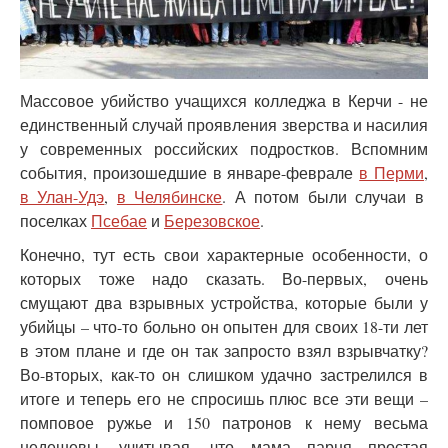
Массовое убийство учащихся колледжа в Керчи - не
единственный случай проявления зверства и насилия
у современных российских подростков. Вспомним
события, произошедшие в январе-феврале
в Перми
,
в Улан-Удэ
,
в Челябинске
. А потом были случаи в
поселках
Псебае
и
Березовское
.
Конечно, тут есть свои характерные особенности, о
которых тоже надо сказать. Во-первых, очень
смущают два взрывных устройства, которые были у
убийцы – что-то больно он опытен для своих 18-ти лет
в этом плане и где он так запросто взял взрывчатку?
Во-вторых, как-то он слишком удачно застрелился в
итоге и теперь его не спросишь плюс все эти вещи –
помповое ружье и 150 патронов к нему весьма
недешевы, учитывая, что мама парня простая