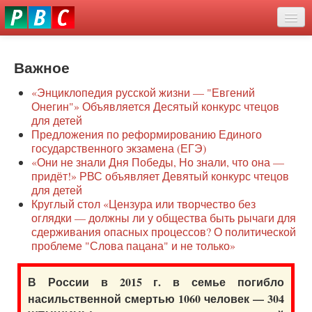
Перейти
eddit
к
ove
основному
Новости
oroscope
содержанию
or
Важное
О нас
oday
«Энциклопедия русской жизни — "Евгений
rintable
Защита семей
Онегин"» Объявляется Десятый конкурс чтецов
ictures
для детей
Образование
Предложения по реформированию Единого
государственного экзамена (ЕГЭ)
Наше сопротивление
«Они не знали Дня Победы, Но знали, что она —
придёт!» РВС объявляет Девятый конкурс чтецов
Регионы
для детей
Круглый стол «Цензура или творчество без
оглядки — должны ли у общества быть рычаги для
Видео
сдерживания опасных процессов? О политической
проблеме "Слова пацана" и не только»
В России в 2015 г. в семье погибло
насильственной смертью 1060 человек — 304