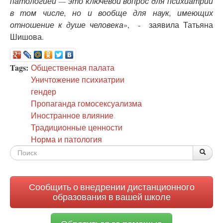
патологией — это ключевой вопрос для психиатрии
в том числе, но и вообще для наук, имеющих
отношение к душе человека
», - заявила Татьяна
Шишова.
Tags:
Общественная палата
Уничтожение психиатрии
гендер
Пропаганда гомосексуализма
Иностранное влияние
Традиционные ценности
Норма и патология
Форма
По
Поис
поиска
Сообщить о внедрении дистанционного
образования в вашей школе