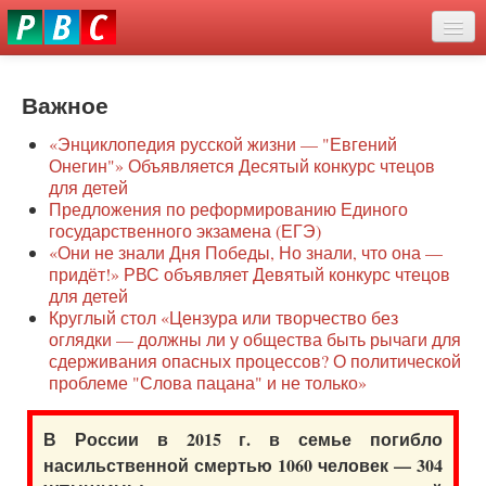
Перейти
eddit
к
ove
основному
Новости
oroscope
содержанию
or
Важное
О нас
oday
«Энциклопедия русской жизни — "Евгений
rintable
Защита семей
Онегин"» Объявляется Десятый конкурс чтецов
ictures
для детей
Образование
Предложения по реформированию Единого
государственного экзамена (ЕГЭ)
Наше сопротивление
«Они не знали Дня Победы, Но знали, что она —
придёт!» РВС объявляет Девятый конкурс чтецов
Регионы
для детей
Круглый стол «Цензура или творчество без
оглядки — должны ли у общества быть рычаги для
Видео
сдерживания опасных процессов? О политической
проблеме "Слова пацана" и не только»
В России в 2015 г. в семье погибло
насильственной смертью 1060 человек — 304