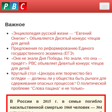
Перейти
eddit
к
ove
основному
Новости
oroscope
содержанию
or
Важное
О нас
oday
«Энциклопедия русской жизни — "Евгений
rintable
Защита семей
Онегин"» Объявляется Десятый конкурс чтецов
ictures
для детей
Образование
Предложения по реформированию Единого
государственного экзамена (ЕГЭ)
Наше сопротивление
«Они не знали Дня Победы, Но знали, что она —
придёт!» РВС объявляет Девятый конкурс чтецов
Регионы
для детей
Круглый стол «Цензура или творчество без
оглядки — должны ли у общества быть рычаги для
Видео
сдерживания опасных процессов? О политической
проблеме "Слова пацана" и не только»
В России в 2015 г. в семье погибло
насильственной смертью 1060 человек — 304