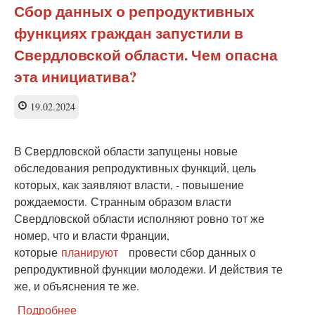
исследователи:
Сбор данных о репродуктивных
бессмысленная
функциях граждан запустили в
работа
приводит
Свердловской области. Чем опасна
к
эта инициатива?
болезням
19.02.2024
В Свердловской области запущены новые
обследования репродуктивных функций, цель
которых, как заявляют власти, - повышение
рождаемости.
Странным образом власти
Свердловской области исполняют ровно тот же
номер, что и власти Франции,
которые
планируют
провести сбор данных о
репродуктивной функции молодежи. И действия те
же, и объяснения те же.
Подробнее
о