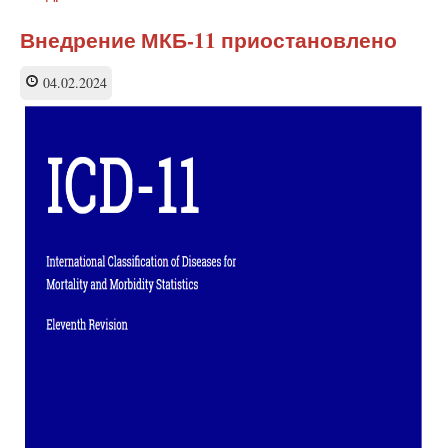
Сбор
данных
Внедрение МКБ-11 приостановлено
о
репродуктивных
04.02.2024
функциях
граждан
запустили
в
Свердловской
области.
Чем
опасна
эта
инициатива?