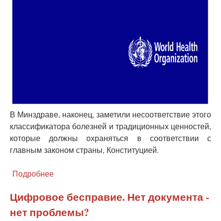
В Минздраве, наконец, заметили несоответствие этого
классификатора болезней и традиционных ценностей,
которые должны охраняться в соответствии с
главным законом страны, Конституцией.
Подробнее
о
Внедрение
МКБ-11
Цифровое бесправие. Нет документа -
приостановлено
нет проблемы?