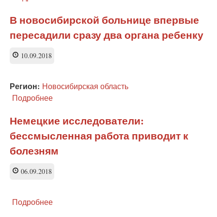
Минздрав
России
В новосибирской больнице впервые
против
пересадили сразу два органа ребенку
легализации
легких
наркотиков
10.09.2018
Регион:
Новосибирская область
Подробнее
о
В
новосибирской
Немецкие исследователи:
больнице
бессмысленная работа приводит к
впервые
пересадили
болезням
сразу
два
06.09.2018
органа
ребенку
Подробнее
о
Немецкие