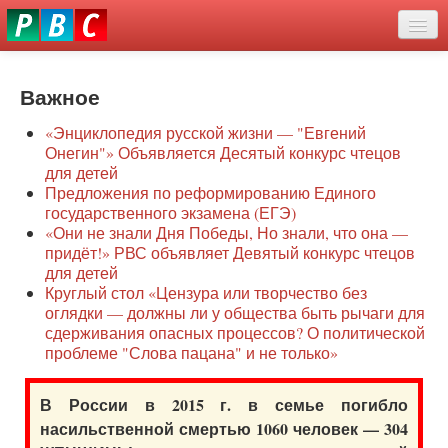
Перейти
eddit
к
ove
основному
Новости
oroscope
содержанию
or
Важное
О нас
oday
«Энциклопедия русской жизни — "Евгений
rintable
Защита семей
Онегин"» Объявляется Десятый конкурс чтецов
ictures
для детей
Образование
Предложения по реформированию Единого
государственного экзамена (ЕГЭ)
Наше сопротивление
«Они не знали Дня Победы, Но знали, что она —
придёт!» РВС объявляет Девятый конкурс чтецов
Регионы
для детей
Круглый стол «Цензура или творчество без
оглядки — должны ли у общества быть рычаги для
Видео
сдерживания опасных процессов? О политической
проблеме "Слова пацана" и не только»
В России в 2015 г. в семье погибло
насильственной смертью 1060 человек — 304