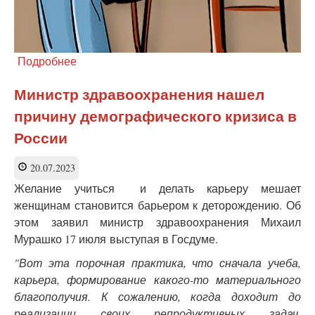
Подробнее
о
Врачебной
тайны
Министр здравоохранения нашел
в
причину демографического кризиса в
Москве
не
России
будет?
20.07.2023
Желание учиться и делать карьеру мешает
женщинам становится барьером к деторождению. Об
этом заявил министр здравоохранения Михаил
Мурашко 17 июля выступая в Госдуме.
"Вот эта порочная практика, что сначала учеба,
карьера, формирование какого-то материального
благополучия. К сожалению, когда доходит до
реализации своих репродуктивных задач,