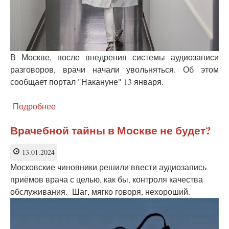
В Москве, после внедрения системы аудиозаписи
разговоров, врачи начали увольняться. Об этом
сообщает портал "Накануне" 13 января.
Подробнее
о
Из
поликлиник
Врачебной тайны в Москве не будет?
в
Москве
13.01.2024
стали
Московские чиновники решили ввести аудиозапись
увольняться
врачи
приёмов врача с целью, как бы, контроля качества
после
обслуживания. Шаг, мягко говоря, нехороший.
введения
прослушивания