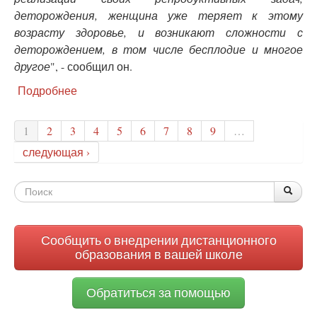
деторождения, женщина уже теряет к этому
возрасту здоровье, и возникают сложности с
деторождением, в том числе бесплодие и многое
другое
", - сообщил он.
Подробнее
о
Министр
здравоохранения
1
2
3
4
5
6
7
8
9
…
нашел
причину
следующая ›
демографического
кризиса
Форма
в
По
Поис
России
поиска
Сообщить о внедрении дистанционного
образования в вашей школе
Обратиться за помощью