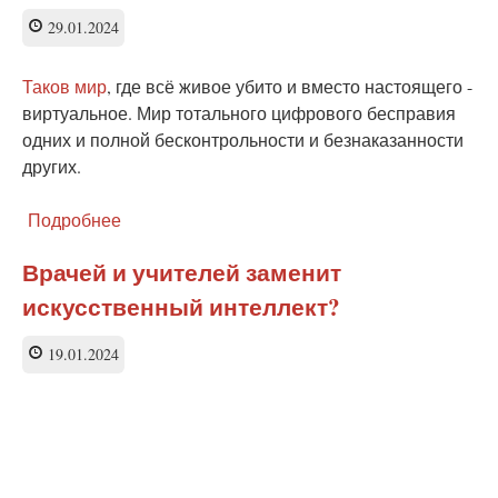
29.01.2024
Таков мир
, где всё живое убито и вместо настоящего -
виртуальное. Мир тотального цифрового бесправия
одних и полной бесконтрольности и безнаказанности
других.
Подробнее
о
Цифровое
бесправие.
Врачей и учителей заменит
Нет
искусственный интеллект?
документа
-
нет
19.01.2024
проблемы?