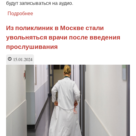
будут записываться на аудио.
Подробнее
о
Врачей
и
Из поликлиник в Москве стали
учителей
увольняться врачи после введения
заменит
искусственный
прослушивания
интеллект?
15.01.2024