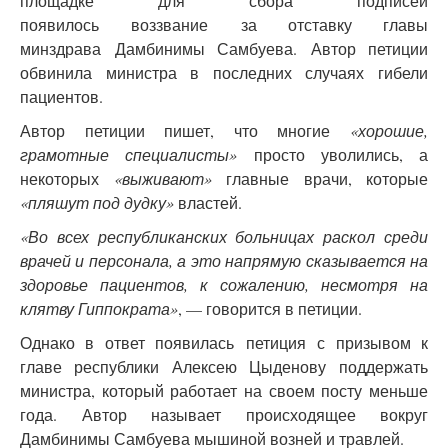
площадке для сбора подписей
появилось воззвание за отставку главы
минздрава Дамбинимы Самбуева. Автор петиции
обвинила министра в последних случаях гибели
пациентов.
Автор петиции пишет, что многие
«хорошие,
грамотные специалисты»
просто уволились, а
некоторых
«выживают»
главные врачи, которые
«пляшут под дудку»
властей.
«Во всех республиканских больницах раскол среди
врачей и персонала, а это напрямую сказывается на
здоровье пациентов, к сожалению, несмотря на
клятву Гиппократа»
, — говорится в петиции.
Однако в ответ появилась петиция с призывом к
главе республики Алексею Цыденову поддержать
министра, который работает на своем посту меньше
года. Автор называет происходящее вокруг
Дамбинимы Самбуева мышиной возней и травлей.