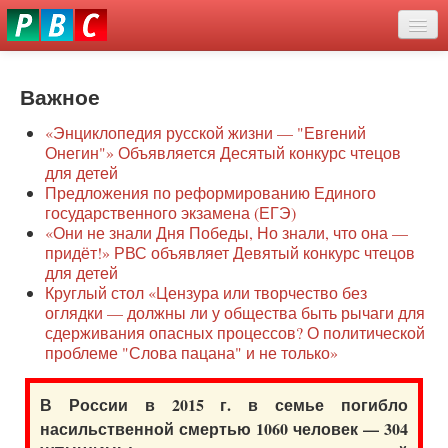
Перейти
eddit
к
ove
основному
Новости
oroscope
содержанию
or
Важное
О нас
oday
«Энциклопедия русской жизни — "Евгений
rintable
Защита семей
Онегин"» Объявляется Десятый конкурс чтецов
ictures
для детей
Образование
Предложения по реформированию Единого
государственного экзамена (ЕГЭ)
Наше сопротивление
«Они не знали Дня Победы, Но знали, что она —
придёт!» РВС объявляет Девятый конкурс чтецов
Регионы
для детей
Круглый стол «Цензура или творчество без
оглядки — должны ли у общества быть рычаги для
Видео
сдерживания опасных процессов? О политической
проблеме "Слова пацана" и не только»
В России в 2015 г. в семье погибло
насильственной смертью 1060 человек — 304