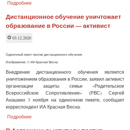
Подробнее
о
Дистант
вытесняет
Дистанционное обучение уничтожает
опытных
образование в России — активист
преподавателей
за
60
03.12.2020
лет
—
интервью
Одиночный пикет против дистанционного обучения
Изображение: © ИА Красная Весна
Внедрение дистанционного обучения является
уничтожением образования в России, заявил активист
организации защиты семьи «Родительское
Всероссийское Сопротивление» (РВС) Сергей
Анашкин 3 ноября на одиночном пикете, сообщает
корреспондент ИА Красная Весна.
Подробнее
о
Дистанционное
обучение