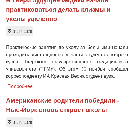
Медведева
практиковаться делать клизмы и
о
дистанционном
уколы удаленно
обучении
01.12.2020
Практические занятия по уходу за больными начали
проходить дистанционно у части студентов второго
курса Тверского государственного медицинского
университета (ТГМУ). Об этом 30 ноября сообщил
корреспонденту ИА Красная Весна студент вуза.
Подробнее
о
В
Твери
Американские родители победили -
будущие
Нью-Йорк вновь откроет школы
медики
начали
практиковаться
01.12.2020
делать
клизмы