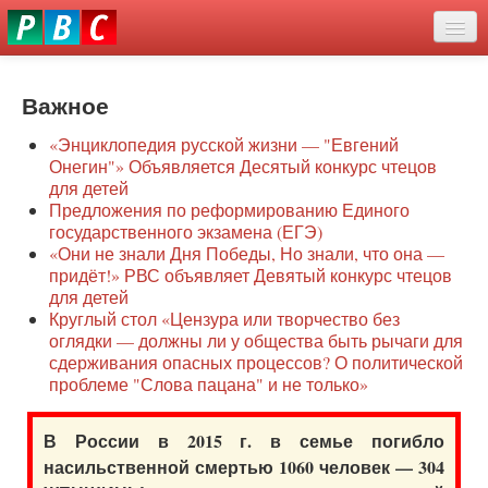
Перейти
eddit
к
ove
основному
Новости
oroscope
содержанию
or
Важное
О нас
oday
«Энциклопедия русской жизни — "Евгений
rintable
Защита семей
Онегин"» Объявляется Десятый конкурс чтецов
ictures
для детей
Образование
Предложения по реформированию Единого
государственного экзамена (ЕГЭ)
Наше сопротивление
«Они не знали Дня Победы, Но знали, что она —
придёт!» РВС объявляет Девятый конкурс чтецов
Регионы
для детей
Круглый стол «Цензура или творчество без
оглядки — должны ли у общества быть рычаги для
Видео
сдерживания опасных процессов? О политической
проблеме "Слова пацана" и не только»
В России в 2015 г. в семье погибло
насильственной смертью 1060 человек — 304