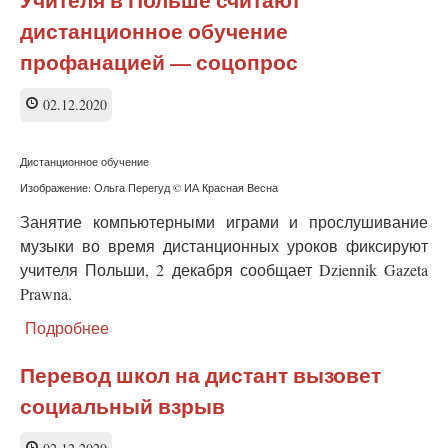
выступили
дистанционное обучение
против
введения
профанацией — соцопрос
дистанционного
образования
02.12.2020
Дистанционное обучение
Изображение: Ольга Перегуд © ИА Красная Весна
Занятие компьютерными играми и прослушивание
музыки во время дистанционных уроков фиксируют
учителя Польши, 2 декабря сообщает Dziennik Gazeta
Prawna.
Подробнее
о
Учителя
в
Перевод школ на дистант вызовет
Польше
социальный взрыв
считают
дистанционное
обучение