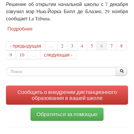
Решение об открытии начальной школы с 7 декабря
и
озвучил мэр Нью-Йорка Билл де Блазио, 29 ноября
уколы
удаленно
сообщает La Tribuna.
Подробнее
о
Американские
родители
‹ предыдущая
…
2
3
4
5
6
7
8
победили
-
9
10
…
следующая ›
Нью-
Йорк
Форма
вновь
По
Поис
откроет
поиска
школы
Сообщить о внедрении дистанционного
образования в вашей школе
Обратиться за помощью