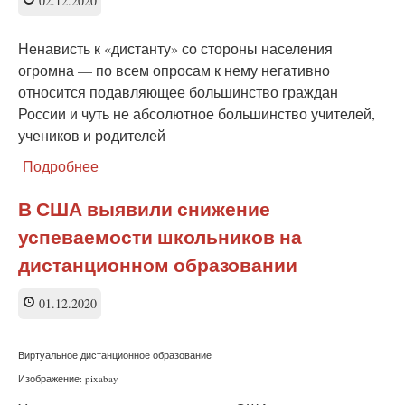
02.12.2020
профанацией
—
Ненависть к «дистанту» со стороны населения
соцопрос
огромна — по всем опросам к нему негативно
относится подавляющее большинство граждан
России и чуть не абсолютное большинство учителей,
учеников и родителей
Подробнее
о
Перевод
школ
В США выявили снижение
на
успеваемости школьников на
дистант
вызовет
дистанционном образовании
социальный
взрыв
01.12.2020
Виртуальное дистанционное образование
Изображение: pixabay