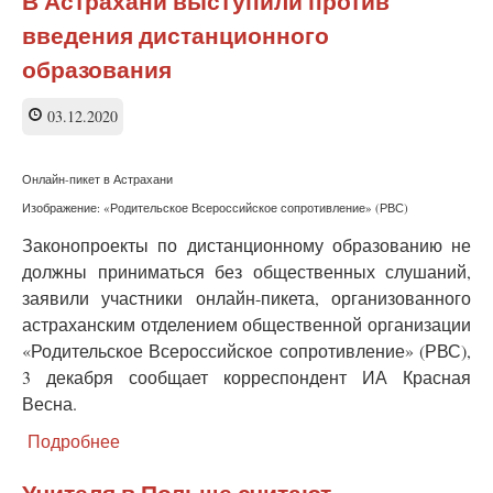
В Астрахани выступили против
уничтожает
введения дистанционного
образование
в
образования
России
—
03.12.2020
активист
Онлайн-пикет в Астрахани
Изображение: «Родительское Всероссийское сопротивление» (РВС)
Законопроекты по дистанционному образованию не
должны приниматься без общественных слушаний,
заявили участники онлайн-пикета, организованного
астраханским отделением общественной организации
«Родительское Всероссийское сопротивление» (РВС),
3 декабря сообщает корреспондент ИА Красная
Весна.
Подробнее
о
В
Астрахани
Учителя в Польше считают