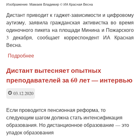
Изображение: Мамаев Владимир © ИА Красная Весна
Дистант приводит к гаджет-зависимости и цифровому
аутизму, заявила гражданская активистка во время
одиночного пикета на площади Минина и Пожарского
3 декабря, сообщает корреспондент ИА Красная
Весна.
Подробнее
о
На
пикете
Дистант вытесняет опытных
против
преподавателей за 60 лет — интервью
дистанта
общественница
обозначила
03.12.2020
его
проблемы
Если проводится пенсионная реформа, то
следующим шагом должна стать интенсификация
образования. Но дистанционное образование — это
упадок образования