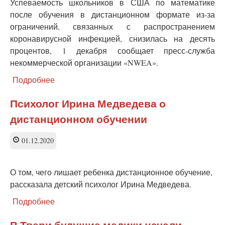
Успеваемость школьников в США по математике
после обучения в дистанционном формате из-за
ограничений, связанных с распространением
коронавирусной инфекцией, снизилась на десять
процентов, 1 декабря сообщает пресс-служба
некоммерческой организации «NWEA».
Подробнее
о
В
США
Психолог Ирина Медведева о
выявили
дистанционном обучении
снижение
успеваемости
школьников
01.12.2020
на
дистанционном
образовании
О том, чего лишает ребенка дистанционное обучение,
рассказала детский психолог Ирина Медведева.
Подробнее
о
Психолог
Ирина
В Твери будущие медики начали