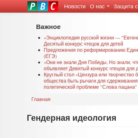
Новости
О нас
Защита 
eddit
ove
oroscope
Перейти
Важное
or
к
oday
основному
«Энциклопедия русской жизни — "Евген
rintable
Десятый конкурс чтецов для детей
содержанию
Предложения по реформированию Едино
ictures
(ЕГЭ)
«Они не знали Дня Победы, Но знали, ч
объявляет Девятый конкурс чтецов для 
Круглый стол «Цензура или творчество 
общества быть рычаги для сдерживания
политической проблеме "Слова пацана" 
Главная
Гендерная идеология