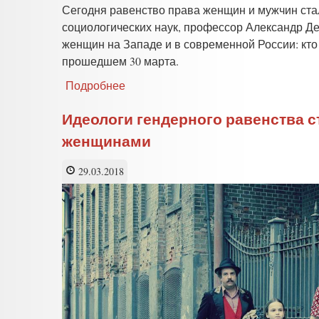
Сегодня равенство права женщин и мужчин стал
социологических наук, профессор Александр Де
женщин на Западе и в современной России: кто
прошедшем 30 марта.
Подробнее
о
Равенство
прав
Идеологи гендерного равенства 
мужчин
женщинами
и
женщин
подменяют
29.03.2018
равенством
результата