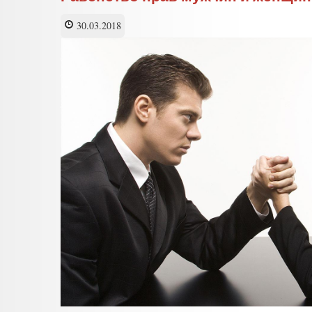
навязывают
гендерную
30.03.2018
идеологию