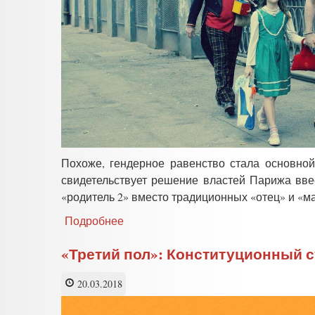
Похоже, гендерное равенство стала основно
свидетельствует решение властей Парижа вве
«родитель 2» вместо традиционных «отец» и «ма
Подробнее
о
Идеологи
гендерного
«Третий пол»: Конституционный с
равенства
стирают
20.03.2018
различия
между