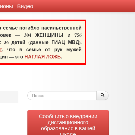
гионы
Видео
 в семье погибло насильственной
еловек — 304 ЖЕНЩИНЫ и 756
х 36 детей (данные ГИАЦ МВД).
т
, что в семье от рук мужей
нщин — это
НАГЛАЯ ЛОЖЬ
.
Форма
Поиск
Поиск
поиска
Сообщить о внедрении
дистанционного
образования в вашей
школе