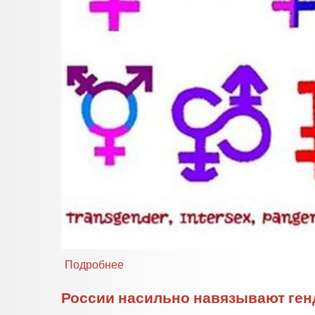
Подробнее
о
Подпишем
Стамбульскую
России насильно навязывают ге
конвенцию