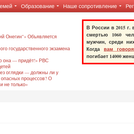
семей
Образование
Наше сопротивление
Ре
В России в 2015 г.
смертью 1060 ч
ий Онегин"» Объявляется
мужчин, среди ни
го государственного экзамена
Когда
вам говоря
погибает 14000 же
то она — придёт!» РВС
детей
без оглядки — должны ли у
 опасных процессов? О
и не только»