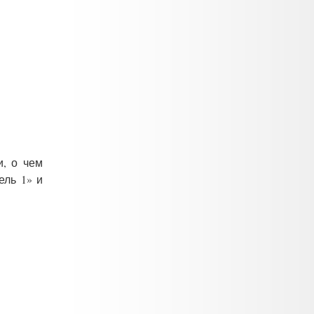
и, о чем
ель 1» и