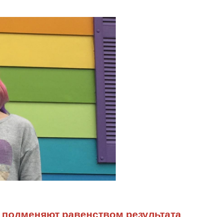
 подменяют равенством результата