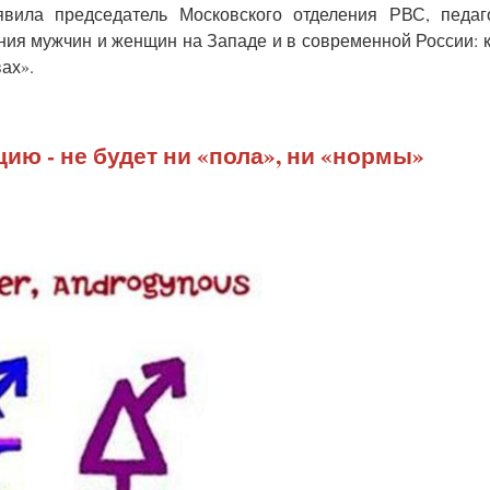
явила председатель Московского отделения РВС, педаг
ния мужчин и женщин на Западе и в современной России: к
ах».
ю - не будет ни «пола», ни «нормы»