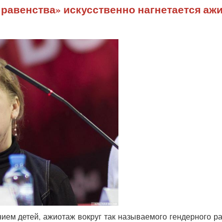
о равенства» искусственно нагнетается аж
ием детей, ажиотаж вокруг так называемого гендерного р