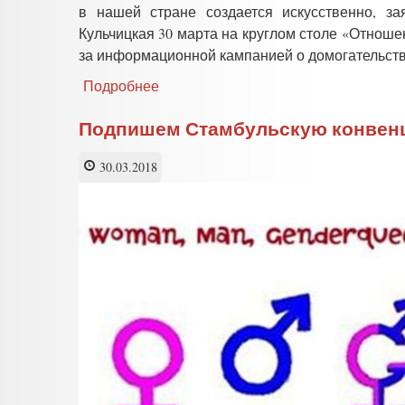
в нашей стране создается искусственно, за
Кульчицкая 30 марта на круглом столе «Отноше
за информационной кампанией о домогательств
Подробнее
о
Педагог:
вокруг
Подпишем Стамбульскую конвенци
идеи
«гендерного
30.03.2018
равенства»
искусственно
нагнетается
ажиотаж