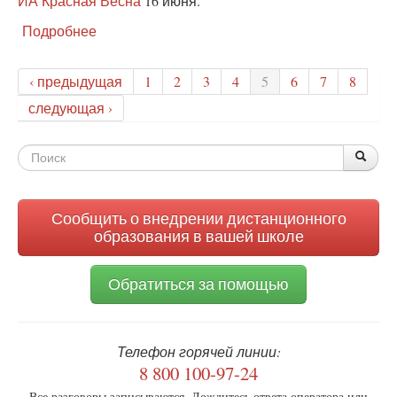
ИА Красная Весна
16 июня.
Подробнее
о
Активисты
РВС
‹ предыдущая
1
2
3
4
5
6
7
8
посетили
реабилитационный
следующая ›
центр
«Надежда»
Форма
в
По
Поис
ЛНР
поиска
Сообщить о внедрении дистанционного
образования в вашей школе
Обратиться за помощью
Телефон горячей линии:
8 800 100-97-24
Все разговоры записываются. Дождитесь ответа оператора или