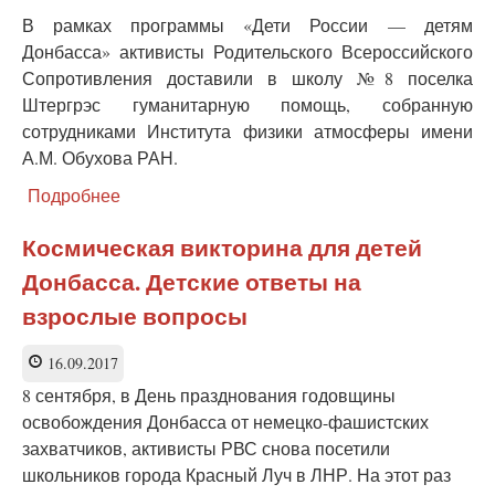
В рамках программы «Дети России — детям
Донбасса» активисты Родительского Всероссийского
Сопротивления доставили в школу №8 поселка
Штергрэс гуманитарную помощь, собранную
сотрудниками Института физики атмосферы имени
А.М. Обухова РАН.
Подробнее
о
Доставка
гуманитарной
Космическая викторина для детей
помощи
Донбасса. Детские ответы на
в
школу
взрослые вопросы
№
8
16.09.2017
поселка
Штергрэс
8 сентября, в День празднования годовщины
(ЛНР)
освобождения Донбасса от немецко-фашистских
захватчиков, активисты РВС снова посетили
школьников города Красный Луч в ЛНР. На этот раз