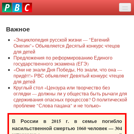
Перейти
eddit
к
ove
основному
Новости
oroscope
содержанию
or
Важное
О нас
oday
«Энциклопедия русской жизни — "Евгений
rintable
Защита семей
Онегин"» Объявляется Десятый конкурс чтецов
ictures
для детей
Образование
Предложения по реформированию Единого
государственного экзамена (ЕГЭ)
Наше сопротивление
«Они не знали Дня Победы, Но знали, что она —
придёт!» РВС объявляет Девятый конкурс чтецов
Регионы
для детей
Круглый стол «Цензура или творчество без
оглядки — должны ли у общества быть рычаги для
Видео
сдерживания опасных процессов? О политической
проблеме "Слова пацана" и не только»
В России в 2015 г. в семье погибло
насильственной смертью 1060 человек — 304