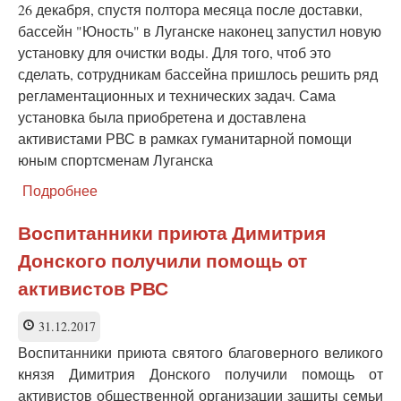
искусством
26 декабря, спустя полтора месяца после доставки,
бассейн "Юность" в Луганске наконец запустил новую
установку для очистки воды. Для того, чтоб это
сделать, сотрудникам бассейна пришлось решить ряд
регламентационных и технических задач. Сама
установка была приобретена и доставлена
активистами РВС в рамках гуманитарной помощи
юным спортсменам Луганска
Подробнее
о
РВС
поддерживает
Воспитанники приюта Димитрия
детский
Донского получили помощь от
спорт
в
активистов РВС
ЛНР
31.12.2017
Воспитанники приюта святого благоверного великого
князя Димитрия Донского получили помощь от
активистов общественной организации защиты семьи