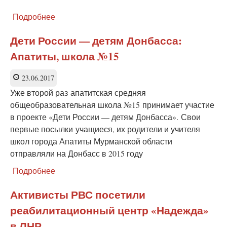
Подробнее
о
Доставка
гумпомощи
Дети России — детям Донбасса:
в
Апатиты, школа №15
школу
№11
города
23.06.2017
Красный
Уже второй раз апатитская средняя
Луч
общеобразовательная школа №15 принимает участие
(ЛНР).
в проекте «Дети России — детям Донбасса». Свои
ТВ
СВ-
первые посылки учащиеся, их родители и учителя
ДНР
школ города Апатиты Мурманской области
691
отправляли на Донбасс в 2015 году
Подробнее
о
Дети
России
Активисты РВС посетили
—
реабилитационный центр «Надежда»
детям
Донбасса:
в ЛНР