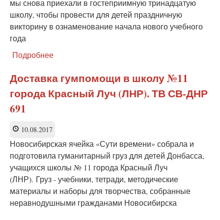
мы снова приехали в гостеприимную тринадцатую
школу, чтобы провести для детей праздничную
викторину в ознаменование начала нового учебного
года
Подробнее
о
Космическая
викторина
Доставка гумпомощи в школу №11
для
города Красный Луч (ЛНР). ТВ СВ-ДНР
детей
Донбасса.
691
Детские
ответы
10.08.2017
на
взрослые
Новосибирская ячейка «Сути времени» собрала и
вопросы
подготовила гуманитарный груз для детей Донбасса,
учащихся школы № 11 города Красный Луч
(ЛНР). Груз - учебники, тетради, методические
материалы и наборы для творчества, собранные
неравнодушными гражданами Новосибирска