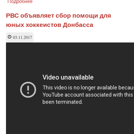
Подробнее
о
Школьники
Донецка
РВС объявляет сбор помощи для
и
юных хоккеистов Донбасса
Углегорска
получили
подарки
03.11.2017
от
детей
России