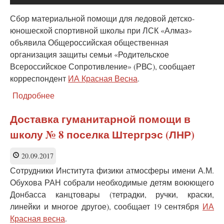
Сбор материальной помощи для ледовой детско-
юношеской спортивной школы при ЛСК «Алмаз»
объявила Общероссийская общественная
организация защиты семьи «Родительское
Всероссийское Сопротивление» (РВС), сообщает
корреспондент
ИА Красная Весна
.
Подробнее
о
РВС
объявляет
Доставка гуманитарной помощи в
сбор
школу № 8 поселка Штергрэс (ЛНР)
помощи
для
юных
20.09.2017
хоккеистов
Сотрудники Института физики атмосферы имени А.М.
Донбасса
Обухова РАН собрали необходимые детям воюющего
Донбасса канцтовары (тетрадки, ручки, краски,
линейки и многое другое), сообщает 19 сентября
ИА
Красная весна
.