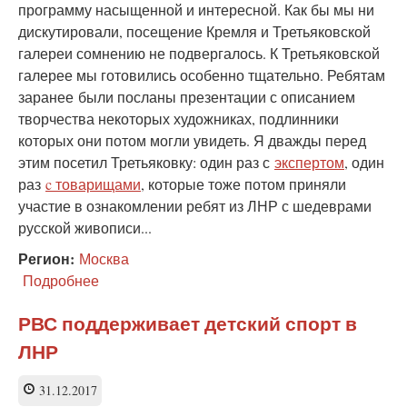
программу насыщенной и интересной. Как бы мы ни
дискутировали, посещение Кремля и Третьяковской
галереи сомнению не подвергалось. К Третьяковской
галерее мы готовились особенно тщательно. Ребятам
заранее были посланы презентации с описанием
творчества некоторых художниках, подлинники
которых они потом могли увидеть. Я дважды перед
этим посетил Третьяковку: один раз с
экспертом
, один
раз
c товарищами
, которые тоже потом приняли
участие в ознакомлении ребят из ЛНР с шедеврами
русской живописи...
Регион:
Москва
Подробнее
о
Знакомство
детей
РВС поддерживает детский спорт в
из
ЛНР
ЛНР
с
русским
31.12.2017