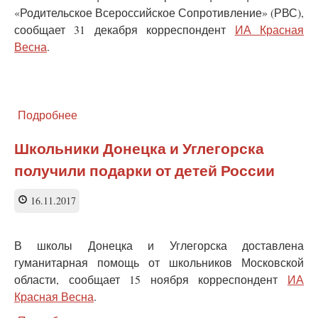
«Родительское Всероссийское Сопротивление» (РВС),
сообщает 31 декабря корреспондент
ИА Красная
Весна
.
Подробнее
о
Воспитанники
приюта
Школьники Донецка и Углегорска
Димитрия
получили подарки от детей России
Донского
получили
помощь
16.11.2017
от
активистов
РВС
В школы Донецка и Углегорска доставлена
гуманитарная помощь от школьников Московской
области, сообщает 15 ноября корреспондент
ИА
Красная Весна
.