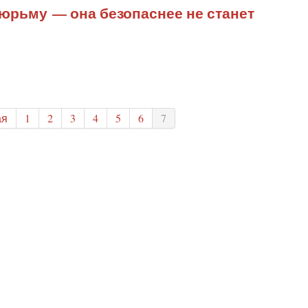
тюрьму — она безопаснее не станет
ая
1
2
3
4
5
6
7