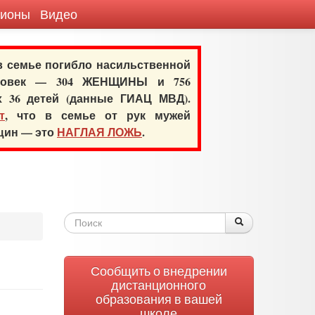
гионы
Видео
 в семье погибло насильственной
еловек — 304 ЖЕНЩИНЫ и 756
х 36 детей (данные ГИАЦ МВД).
т
, что в семье от рук мужей
нщин — это
НАГЛАЯ ЛОЖЬ
.
Форма
Поиск
Поиск
поиска
Сообщить о внедрении
дистанционного
образования в вашей
школе