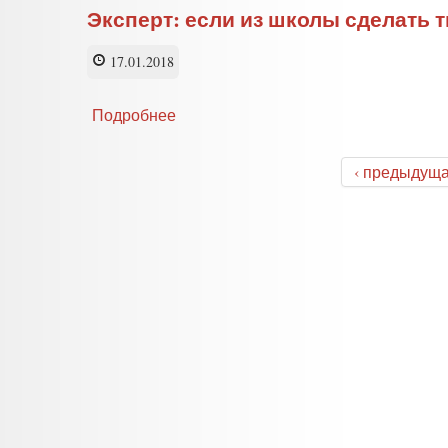
Эксперт: если из школы сделать 
17.01.2018
Подробнее
о
Эксперт:
если
‹ предыдущ
из
школы
сделать
тюрьму —
она
безопаснее
не
станет