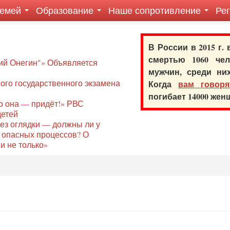
семей
Образование
Наше сопротивление
Ре
В России в 2015 г.
смертью 1060 ч
ий Онегин"» Объявляется
мужчин, среди ни
го государственного экзамена
Когда
вам говоря
погибает 14000 же
то она — придёт!» РВС
детей
без оглядки — должны ли у
 опасных процессов? О
и не только»