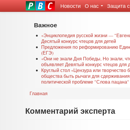
Новости
О нас
Защита 
eddit
ove
oroscope
Перейти
Важное
or
к
oday
основному
«Энциклопедия русской жизни — "Евген
rintable
Десятый конкурс чтецов для детей
содержанию
Предложения по реформированию Едино
ictures
(ЕГЭ)
«Они не знали Дня Победы, Но знали, ч
объявляет Девятый конкурс чтецов для 
Круглый стол «Цензура или творчество 
общества быть рычаги для сдерживания
политической проблеме "Слова пацана" 
Главная
Комментарий эксперта