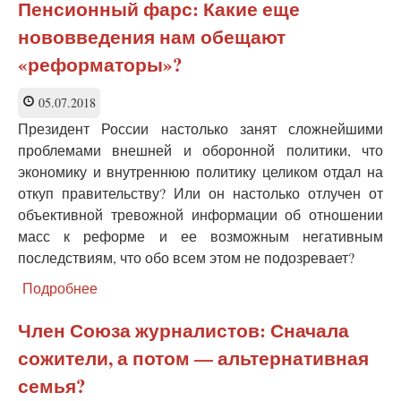
для
Пенсионный фарс: Какие еще
Запада —
нововведения нам обещают
отыгранная
карта
«реформаторы»?
05.07.2018
Президент России настолько занят сложнейшими
проблемами внешней и оборонной политики, что
экономику и внутреннюю политику целиком отдал на
откуп правительству? Или он настолько отлучен от
объективной тревожной информации об отношении
масс к реформе и ее возможным негативным
последствиям, что обо всем этом не подозревает?
Подробнее
о
Пенсионный
фарс:
Член Союза журналистов: Сначала
Какие
сожители, а потом — альтернативная
еще
нововведения
семья?
нам