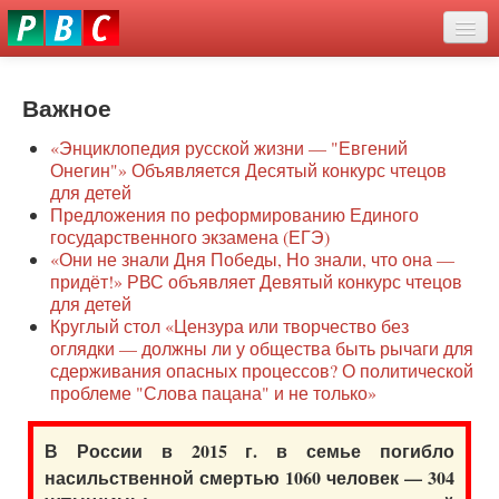
Перейти
eddit
к
ove
основному
Новости
oroscope
содержанию
or
Важное
О нас
oday
«Энциклопедия русской жизни — "Евгений
rintable
Защита семей
Онегин"» Объявляется Десятый конкурс чтецов
ictures
для детей
Образование
Предложения по реформированию Единого
государственного экзамена (ЕГЭ)
Наше сопротивление
«Они не знали Дня Победы, Но знали, что она —
придёт!» РВС объявляет Девятый конкурс чтецов
Регионы
для детей
Круглый стол «Цензура или творчество без
оглядки — должны ли у общества быть рычаги для
Видео
сдерживания опасных процессов? О политической
проблеме "Слова пацана" и не только»
В России в 2015 г. в семье погибло
насильственной смертью 1060 человек — 304