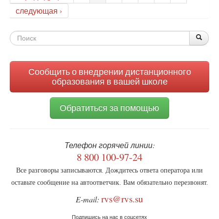
защиту
следующая ›
семьи
будет
Форма
бороться
По
Поис
ювенальное
поиска
лобби
Сообщить о внедрении дистанционного
образования в вашей школе
Обратиться за помощью
Телефон горячей линии:
8 800 100-97-24
Все разговоры записываются. Дождитесь ответа оператора или
оставьте сообщение на автоответчик. Вам обязательно перезвонят.
rvs@rvs.su
E-mail:
Подпишись на нас в соцсетях