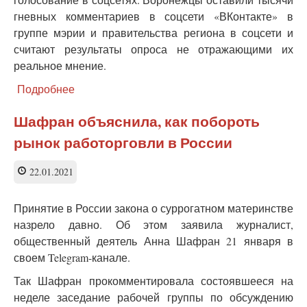
гневных комментариев в соцсети «ВКонтакте» в
группе мэрии и правительства региона в соцсети и
считают результаты опроса не отражающими их
реальное мнение.
Подробнее
о
Психолог
оценила
Шафран объяснила, как побороть
установку
рынок работорговли в России
памятника
Юрию
Хою
22.01.2021
из
«Сектора
Принятие в России закона о суррогатном материнстве
Газа»
назрело давно. Об этом заявила журналист,
в
Воронеже
общественный деятель Анна Шафран 21 января в
своем Telegram-канале.
Так Шафран прокомментировала состоявшееся на
неделе заседание рабочей группы по обсуждению