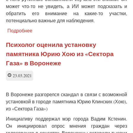
может что-то не увидеть, а ИИ может подсказать и
обратить его внимание на какие-то участки,
потенциально важные для наблюдения.
Подробнее
о
Врачу
нужна
Психолог оценила установку
профессиональная
памятника Юрию Хою из «Сектора
рутина,
чтобы
Газа» в Воронеже
развиваться
-
23.03.2021
врач
В Воронеже разгорелся скандал в связи с возможной
установкой в городе памятника Юрию Клинских (Хою),
из «Сектора Газа»)
Инициативу поддержал мэр города Вадим Кстенин.
Он инициировал опрос мнения граждан через
голосование в соцсетях. Воронежцы оставили тысячи