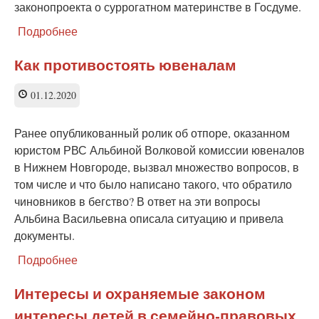
законопроекта о суррогатном материнстве в Госдуме.
Подробнее
о
Шафран
объяснила,
Как противостоять ювеналам
как
побороть
01.12.2020
рынок
работорговли
в
Ранее опубликованный ролик об отпоре, оказанном
России
юристом РВС Альбиной Волковой комиссии ювеналов
в Нижнем Новгороде, вызвал множество вопросов, в
том числе и что было написано такого, что обратило
чиновников в бегство? В ответ на эти вопросы
Альбина Васильевна описала ситуацию и привела
документы.
Подробнее
о
Как
противостоять
Интересы и охраняемые законом
ювеналам
интересы детей в семейно-правовых