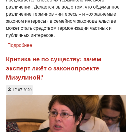
различения. Делается вывод о том, что обдуманное
различение терминов «интересы» и «охраняемые
законом интересы» в семейном законодательстве
может стать средством гармонизации частных и
публичных интересов.
Подробнее
о
Интересы
и
Критика не по существу: зачем
охраняемые
эксперт лжёт о законопроекте
законом
интересы
Мизулиной?
детей
в
17.07.2020
семейно-
правовых
нормах