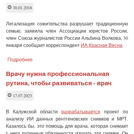
обещают
30.01.2018
«реформаторы»?
Легализация сожительства разрушает традиционную
семью, заявила член Ассоциации юристов России,
член Союза журналистов России Альбина Волкова, 30
января сообщает корреспондент
ИА Красная Весна
.
Подробнее
о
Член
Союза
Врачу нужна профессиональная
журналистов:
рутина, чтобы развиваться - врач
Сначала
сожители,
а
17.07.2023
потом
—
В Калужской области
разрабатывается
проект по
альтернативная
анализу ИИ данных рентгеновских снимков и МРТ.
семья?
Казалось бы, это помощь для врача, которая снимает
с него рутинные обязанности изучать эти снимки. Он