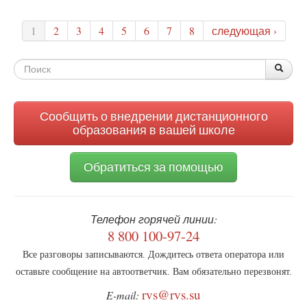
Общественность
Польши
1
2
3
4
5
6
7
8
следующая ›
призывает
власти
бороться
Форма
По
Поис
со
поиска
стратегией
ЕС
по
Сообщить о внедрении дистанционного
ЛГБТ
образования в вашей школе
Обратиться за помощью
Телефон горячей линии:
8 800 100-97-24
Все разговоры записываются. Дождитесь ответа оператора или
оставьте сообщение на автоответчик. Вам обязательно перезвонят.
rvs@rvs.su
E-mail: