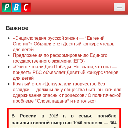
Перейти
eddit
к
ove
основному
Новости
oroscope
содержанию
or
Важное
О нас
oday
«Энциклопедия русской жизни — "Евгений
rintable
Защита семей
Онегин"» Объявляется Десятый конкурс чтецов
ictures
для детей
Образование
Предложения по реформированию Единого
государственного экзамена (ЕГЭ)
Наше сопротивление
«Они не знали Дня Победы, Но знали, что она —
придёт!» РВС объявляет Девятый конкурс чтецов
Регионы
для детей
Круглый стол «Цензура или творчество без
оглядки — должны ли у общества быть рычаги для
Видео
сдерживания опасных процессов? О политической
проблеме "Слова пацана" и не только»
В России в 2015 г. в семье погибло
насильственной смертью 1060 человек — 304