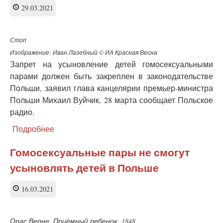
за
29.03.2021
сопротивление
феминизму
Стоп
Изображение: Иван Лазебный © ИА Красная Весна
Запрет на усыновление детей гомосексуальными
парами должен быть закреплен в законодательстве
Польши, заявил глава канцелярии премьер-министра
Польши Михаил Вуйчик, 28 марта сообщает Польское
радио.
Подробнее
о
Власти
Польши
Гомосексуальные пары не смогут
введут
усыновлять детей в Польше
запрет
на
усыновление
16.03.2021
детей
однополыми
парами
Орас Верне. Приёмный ребенок. 1848