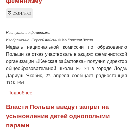
феминизму
25.04.2021
Наступление феминизма
Изображение: Сергей Кайсин © ИА Красная Весна
Медаль национальной комиссии по образованию
Польши за отказ участвовать в акциях феминистской
организации «Женская забастовка» получил директор
общеобразовательной школы № 34 в городе Лодзь
Дариуш Якобик, 22 апреля сообщает радиостанция
TOK FM.
Подробнее
о
Директору
школы
Власти Польши введут запрет на
в
усыновление детей однополыми
Польше
присудили
парами
медаль