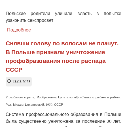
украинское
наследство?
Польские родители уличили власть в попытке
узаконить секспросвет
Подробнее
о
Польские
родители
Снявши голову по волосам не плачут.
уличили
В Польше признали уничтожение
власть
в
профобразования после распада
попытке
СССР
узаконить
секспросвет
15.05.2023
У разбитого корыта, Изображение: Цитата из м∕ф «Сказка о рыбаке и рыбке».
Реж. Михаил Цехановский. 1950. СССР
Система профессионального образования в Польше
была существенно уничтожена за последние 30 лет,