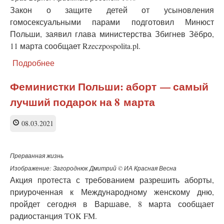
Закон о защите детей от усыновления
гомосексуальными парами подготовил Минюст
Польши, заявил глава министерства Збигнев Зёбро,
11 марта сообщает Rzeczpospolita.pl.
Подробнее
о
Гомосексуальные
пары
Феминистки Польши: аборт — самый
не
лучший подарок на 8 марта
смогут
усыновлять
детей
08.03.2021
в
Польше
Прерванная жизнь
Изображение: Загороднюк Дмитрий © ИА Красная Весна
Акция протеста с требованием разрешить аборты,
приуроченная к Международному женскому дню,
пройдет сегодня в Варшаве, 8 марта сообщает
радиостанция TOK FM.