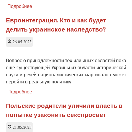
Подробнее
о
Урок
польской
Евроинтеграция. Кто и как будет
демократии
делить украинское наследство?
нашим
прозападным
элитариям
26.05.2023
Вопрос о принадлежности тех или иных областей пока
еще существующей Украины из области исторической
науки и речей националистических маргиналов может
перейти в реальную политику
Подробнее
о
Евроинтеграция.
Кто
Польские родители уличили власть в
и
попытке узаконить секспросвет
как
будет
делить
21.05.2023