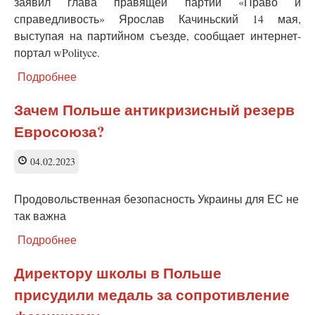
заявил глава правящей партии «Право и
справедливость» Ярослав Качиньский 14 мая,
выступая на партийном съезде, сообщает интернет-
портал wPolityce.
Подробнее
о
Снявши
голову
Зачем Польше антикризисный резерв
по
Евросоюза?
волосам
не
плачут.
04.02.2023
В
Польше
Продовольственная безопасность Украины для ЕС не
признали
так важна
уничтожение
профобразования
Подробнее
о
после
Зачем
распада
Польше
Директору школы в Польше
СССР
антикризисный
присудили медаль за сопротивление
резерв
Евросоюза?