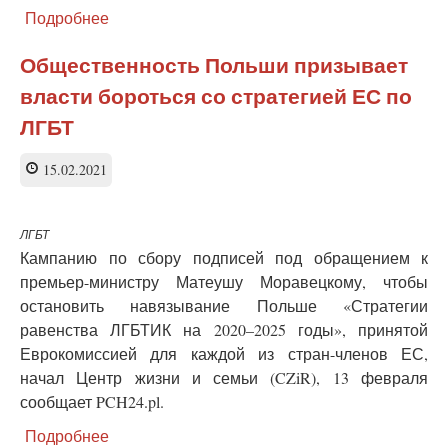
Подробнее
о
Феминистки
Польши:
Общественность Польши призывает
аборт —
власти бороться со стратегией ЕС по
самый
лучший
ЛГБТ
подарок
на
15.02.2021
8 марта
ЛГБТ
Кампанию по сбору подписей под обращением к
премьер-министру Матеушу Моравецкому, чтобы
остановить навязывание Польше «Стратегии
равенства ЛГБТИК на 2020–2025 годы», принятой
Еврокомиссией для каждой из стран-членов ЕС,
начал Центр жизни и семьи (CZiR), 13 февраля
сообщает PCH24.pl.
Подробнее
о