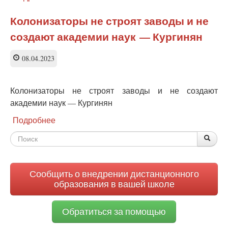
Администрация
Краснодарского
Колонизаторы не строят заводы и не
края:
создают академии наук — Кургинян
«казачьему
классу»
—
08.04.2023
«казачий
диктант»
Колонизаторы не строят заводы и не создают
академии наук — Кургинян
Подробнее
о
Колонизаторы
Форма
По
Поис
не
строят
поиска
заводы
и
Сообщить о внедрении дистанционного
не
образования в вашей школе
создают
академии
Обратиться за помощью
наук —
Кургинян