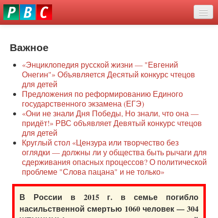
Перейти
eddit
к
ove
основному
Новости
oroscope
содержанию
or
Важное
О нас
oday
«Энциклопедия русской жизни — "Евгений
rintable
Защита семей
Онегин"» Объявляется Десятый конкурс чтецов
ictures
для детей
Образование
Предложения по реформированию Единого
государственного экзамена (ЕГЭ)
Наше сопротивление
«Они не знали Дня Победы, Но знали, что она —
придёт!» РВС объявляет Девятый конкурс чтецов
Регионы
для детей
Круглый стол «Цензура или творчество без
оглядки — должны ли у общества быть рычаги для
Видео
сдерживания опасных процессов? О политической
проблеме "Слова пацана" и не только»
В России в 2015 г. в семье погибло
насильственной смертью 1060 человек — 304