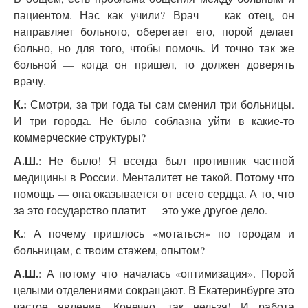
пациентом. Нас как учили? Врач — как отец, он
направляет больного, оберегает его, порой делает
больно, но для того, чтобы помочь. И точно так же
больной — когда он пришел, то должен доверять
врачу.
К.:
Смотри, за три года ты сам сменил три больницы.
И три города. Не было соблазна уйти в какие-то
коммерческие структуры?
А.Ш.
: Не было! Я всегда был противник частной
медицины в России. Менталитет не такой. Потому что
помощь — она оказывается от всего сердца. А то, что
за это государство платит — это уже другое дело.
К.
: А почему пришлось «мотаться» по городам и
больницам, с твоим стажем, опытом?
А.Ш.
: А потому что началась «оптимизация». Порой
целыми отделениями сокращают. В Екатеринбурге это
частое явление. Конечно, так нельзя! И работа