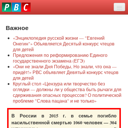
Перейти
eddit
к
ove
основному
Новости
oroscope
содержанию
or
Важное
О нас
oday
«Энциклопедия русской жизни — "Евгений
rintable
Защита семей
Онегин"» Объявляется Десятый конкурс чтецов
ictures
для детей
Образование
Предложения по реформированию Единого
государственного экзамена (ЕГЭ)
Наше сопротивление
«Они не знали Дня Победы, Но знали, что она —
придёт!» РВС объявляет Девятый конкурс чтецов
Регионы
для детей
Круглый стол «Цензура или творчество без
оглядки — должны ли у общества быть рычаги для
Видео
сдерживания опасных процессов? О политической
проблеме "Слова пацана" и не только»
В России в 2015 г. в семье погибло
насильственной смертью 1060 человек — 304