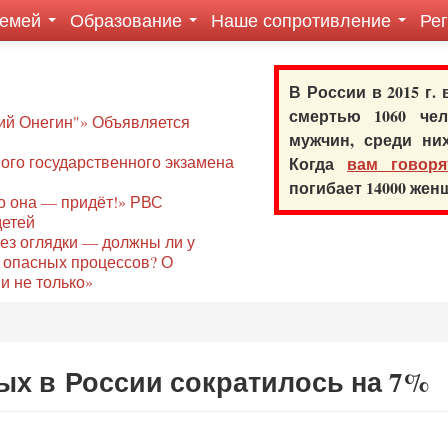
семей
Образование
Наше сопротивление
Ре
В России в 2015 г.
смертью 1060 ч
ий Онегин"» Объявляется
мужчин, среди ни
го государственного экзамена
Когда
вам говоря
погибает 14000 же
то она — придёт!» РВС
детей
без оглядки — должны ли у
 опасных процессов? О
и не только»
ных в России сократилось на 7%