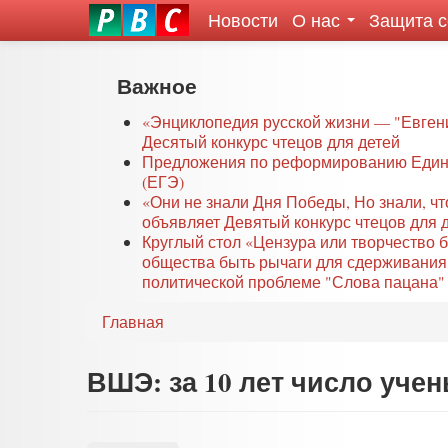
Новости
О нас
Защита 
eddit
ove
oroscope
Перейти
Важное
or
к
oday
основному
«Энциклопедия русской жизни — "Евген
rintable
Десятый конкурс чтецов для детей
содержанию
Предложения по реформированию Едино
ictures
(ЕГЭ)
«Они не знали Дня Победы, Но знали, ч
объявляет Девятый конкурс чтецов для 
Круглый стол «Цензура или творчество 
общества быть рычаги для сдерживания
политической проблеме "Слова пацана" 
Главная
ВШЭ: за 10 лет число уче