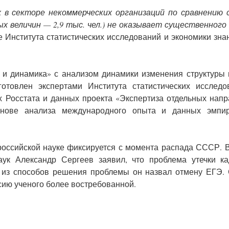
в секторе некоммерческих организаций по сравнению с
алых величин — 2,9 тыс. чел.) не оказывает существенного
е Института статистических исследований и экономики зн
а и динамика» с анализом динамики изменения структуры
готовлен экспертами Института статистических исслед
 Росстата и данных проекта «Экспертиза отдельных нап
снове анализа международного опыта и данных эмпир
российской науке фиксируется с момента распада СССР. 
аук Александр Сергеев заявил, что проблема утечки к
м из способов решения проблемы он назвал отмену ЕГЭ.
ссию ученого более востребованной.