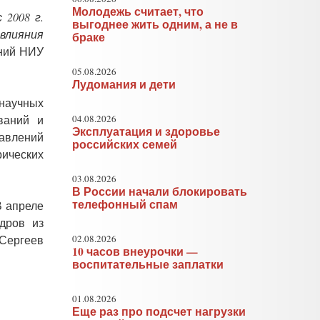
Молодежь считает, что
 2008 г.
выгоднее жить одним, а не в
 влияния
браке
аний НИУ
05.08.2026
Лудомания и дети
 научных
ований и
04.08.2026
Эксплуатация и здоровье
равлений
российских семей
ических
03.08.2026
В России начали блокировать
телефонный спам
В апреле
адров из
 Сергеев
02.08.2026
10 часов внеурочки —
воспитательные заплатки
01.08.2026
Еще раз про подсчет нагрузки