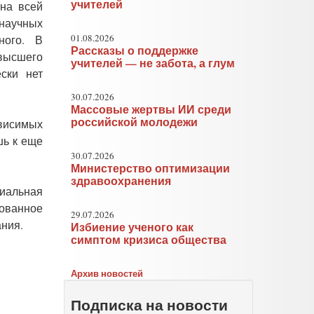
учителей
 на всей
 научных
01.08.2026
ного. В
Рассказы о поддержке
 высшего
учителей — не забота, а глум
ски нет
30.07.2026
Массовые жертвы ИИ среди
российской молодежи
висимых
шь к еще
30.07.2026
Министерство оптимизации
здравоохранения
иальная
рованное
29.07.2026
ания.
Избиение ученого как
симптом кризиса общества
Архив новостей
Подписка на новости