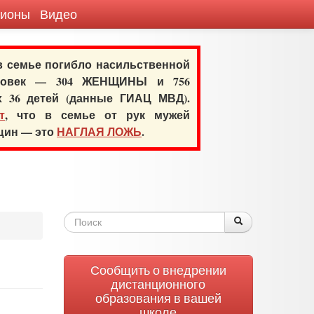
гионы
Видео
 в семье погибло насильственной
еловек — 304 ЖЕНЩИНЫ и 756
х 36 детей (данные ГИАЦ МВД).
т
, что в семье от рук мужей
нщин — это
НАГЛАЯ ЛОЖЬ
.
Форма
Поиск
Поиск
поиска
Сообщить о внедрении
дистанционного
образования в вашей
школе