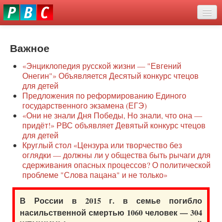
Перейти
eddit
к
ove
основному
Новости
oroscope
содержанию
or
Важное
О нас
oday
«Энциклопедия русской жизни — "Евгений
rintable
Защита семей
Онегин"» Объявляется Десятый конкурс чтецов
ictures
для детей
Образование
Предложения по реформированию Единого
государственного экзамена (ЕГЭ)
Наше сопротивление
«Они не знали Дня Победы, Но знали, что она —
придёт!» РВС объявляет Девятый конкурс чтецов
Регионы
для детей
Круглый стол «Цензура или творчество без
оглядки — должны ли у общества быть рычаги для
Видео
сдерживания опасных процессов? О политической
проблеме "Слова пацана" и не только»
В России в 2015 г. в семье погибло
насильственной смертью 1060 человек — 304