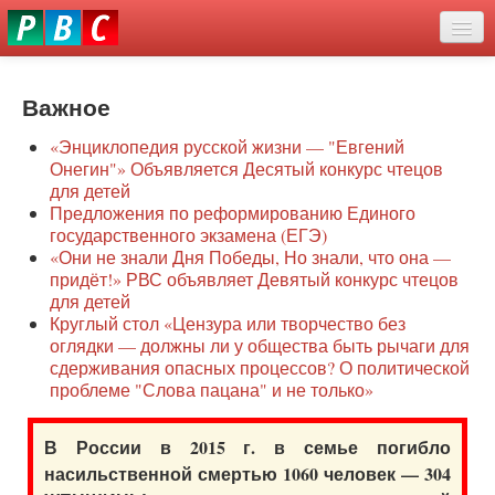
Перейти
eddit
к
ove
основному
Новости
oroscope
содержанию
or
Важное
О нас
oday
«Энциклопедия русской жизни — "Евгений
rintable
Защита семей
Онегин"» Объявляется Десятый конкурс чтецов
ictures
для детей
Образование
Предложения по реформированию Единого
государственного экзамена (ЕГЭ)
Наше сопротивление
«Они не знали Дня Победы, Но знали, что она —
придёт!» РВС объявляет Девятый конкурс чтецов
Регионы
для детей
Круглый стол «Цензура или творчество без
оглядки — должны ли у общества быть рычаги для
Видео
сдерживания опасных процессов? О политической
проблеме "Слова пацана" и не только»
В России в 2015 г. в семье погибло
насильственной смертью 1060 человек — 304