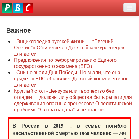
Перейти
eddit
к
ove
основному
Новости
oroscope
содержанию
or
Важное
О нас
oday
«Энциклопедия русской жизни — "Евгений
rintable
Защита семей
Онегин"» Объявляется Десятый конкурс чтецов
ictures
для детей
Образование
Предложения по реформированию Единого
государственного экзамена (ЕГЭ)
Наше сопротивление
«Они не знали Дня Победы, Но знали, что она —
придёт!» РВС объявляет Девятый конкурс чтецов
Регионы
для детей
Круглый стол «Цензура или творчество без
оглядки — должны ли у общества быть рычаги для
Видео
сдерживания опасных процессов? О политической
проблеме "Слова пацана" и не только»
В России в 2015 г. в семье погибло
насильственной смертью 1060 человек — 304