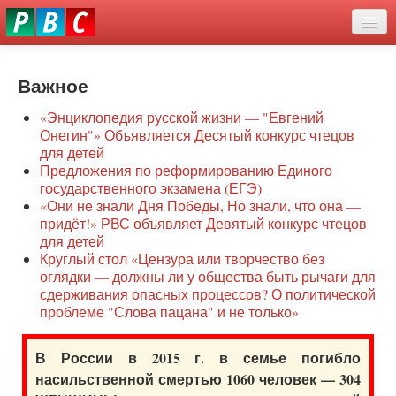
Перейти
eddit
к
ove
основному
Новости
oroscope
содержанию
or
Важное
О нас
oday
«Энциклопедия русской жизни — "Евгений
rintable
Защита семей
Онегин"» Объявляется Десятый конкурс чтецов
ictures
для детей
Образование
Предложения по реформированию Единого
государственного экзамена (ЕГЭ)
Наше сопротивление
«Они не знали Дня Победы, Но знали, что она —
придёт!» РВС объявляет Девятый конкурс чтецов
Регионы
для детей
Круглый стол «Цензура или творчество без
оглядки — должны ли у общества быть рычаги для
Видео
сдерживания опасных процессов? О политической
проблеме "Слова пацана" и не только»
В России в 2015 г. в семье погибло
насильственной смертью 1060 человек — 304