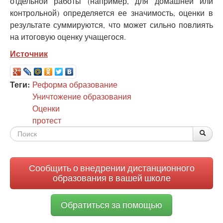
отдельной работы (например, для домашней или
контрольной) определяется ее значимость, оценки в
результате суммируются, что может сильно повлиять
на итоговую оценку учащегося.
Источник
Теги:
Реформа образование
Уничтожение образования
Оценки
протест
Форма
По
Поис
поиска
Сообщить о внедрении дистанционного
образования в вашей школе
Обратиться за помощью