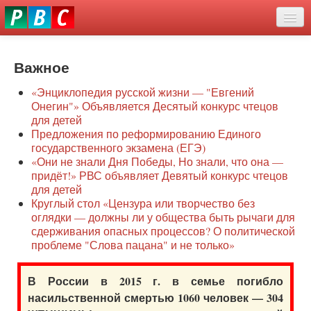
Перейти
eddit
к
ove
основному
Новости
oroscope
содержанию
or
Важное
О нас
oday
«Энциклопедия русской жизни — "Евгений
rintable
Защита семей
Онегин"» Объявляется Десятый конкурс чтецов
ictures
для детей
Образование
Предложения по реформированию Единого
государственного экзамена (ЕГЭ)
Наше сопротивление
«Они не знали Дня Победы, Но знали, что она —
придёт!» РВС объявляет Девятый конкурс чтецов
Регионы
для детей
Круглый стол «Цензура или творчество без
оглядки — должны ли у общества быть рычаги для
Видео
сдерживания опасных процессов? О политической
проблеме "Слова пацана" и не только»
В России в 2015 г. в семье погибло
насильственной смертью 1060 человек — 304