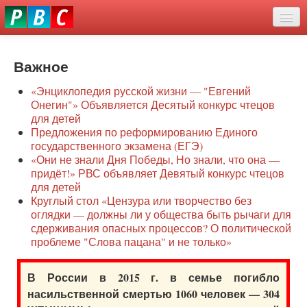
Перейти
eddit
к
ove
основному
Новости
oroscope
содержанию
or
Важное
О нас
oday
«Энциклопедия русской жизни — "Евгений
rintable
Защита семей
Онегин"» Объявляется Десятый конкурс чтецов
ictures
для детей
Образование
Предложения по реформированию Единого
государственного экзамена (ЕГЭ)
Наше сопротивление
«Они не знали Дня Победы, Но знали, что она —
придёт!» РВС объявляет Девятый конкурс чтецов
Регионы
для детей
Круглый стол «Цензура или творчество без
оглядки — должны ли у общества быть рычаги для
Видео
сдерживания опасных процессов? О политической
проблеме "Слова пацана" и не только»
В России в 2015 г. в семье погибло
насильственной смертью 1060 человек — 304