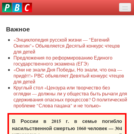
Перейти
eddit
к
ove
основному
Новости
oroscope
содержанию
or
Важное
О нас
oday
«Энциклопедия русской жизни — "Евгений
rintable
Защита семей
Онегин"» Объявляется Десятый конкурс чтецов
ictures
для детей
Образование
Предложения по реформированию Единого
государственного экзамена (ЕГЭ)
Наше сопротивление
«Они не знали Дня Победы, Но знали, что она —
придёт!» РВС объявляет Девятый конкурс чтецов
Регионы
для детей
Круглый стол «Цензура или творчество без
оглядки — должны ли у общества быть рычаги для
Видео
сдерживания опасных процессов? О политической
проблеме "Слова пацана" и не только»
В России в 2015 г. в семье погибло
насильственной смертью 1060 человек — 304