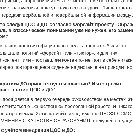
 приёме, а хороший учитель не сможет себе позволить про
ие глаз ученика, присутствующего на уроке. Лишь только 
о передачи вербальной и невербальной информации между
о следуя ЦОС и ДО, согласно Форсайт-проекту «Обра
тель в классическом понимании уже не нужен, его замен
ом?
е выше понятия официально представлены не были, на
слышали понятий «форсайт» или «тьютор», и для них
онтент» или «поставщики контента» не таят в себе никаких
улярно повторяющееся сидение на дистанте не приводит их 
 критики ДО приветствуется властью? И что грозит
пает против ЦОС и ДО?
и поощряется в первую очередь руководством на местах, эт
отчитаться о «качественно» проделанной работе. И никако
ённых проблемах. Хотя, на мой взгляд, именно ПРОФЕССИ
ЕНИЕ О КАЧЕСТВЕ ОБРАЗОВАНИЯ в текущей ситуаци
 с учётом внедрения ЦОС и ДО?