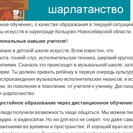
ое обучение), о качестве образования в текущей ситуации
ы искусств в наукограде Кольцово Новосибирской области.
сиональные навыки учителя?
ано в детской школе искусств. Всем известно, что
а: тонкий слух, исполнительская техника, широкий кругоз
летиями. Сначала это происходит в музыкальной школе, зат
тории. Ты должен привить ребёнку в первую очередь культур
воспроизведения музыкально-исполнительских нюансов, и вс
ки, из поколения в поколение, от учителя к ученику. Диста
 и шарлатанство.
 достойное образование через дистанционное обучение
 люди получили возможность чаще общаться. Мы можем пи
удио- и видеосвязи. Но ни для кого не секрет, что даже сам
жениями во времени и пространстве. И хороший врач все