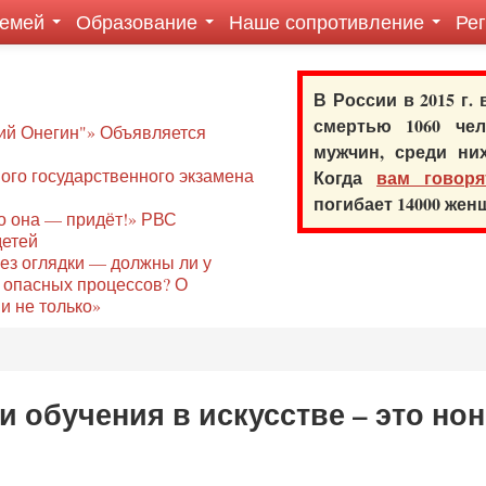
семей
Образование
Наше сопротивление
Ре
В России в 2015 г.
смертью 1060 ч
ий Онегин"» Объявляется
мужчин, среди ни
го государственного экзамена
Когда
вам говоря
погибает 14000 же
то она — придёт!» РВС
детей
без оглядки — должны ли у
 опасных процессов? О
и не только»
 обучения в искусстве – это но