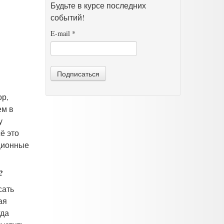
Будьте в курсе последних
событий!
E-mail
*
Подписаться
ор,
ем в
у
ё это
нционные
?
сать
ая
гда