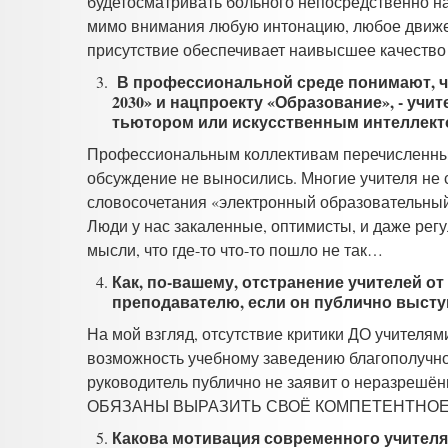
будетосматривать больного непосредственно на
мимо внимания любую интонацию, любое движен
присутствие обеспечивает наивысшее качеств
В профессиональной среде понимают, чт
2030» и нацпроекту «Образование», - учи
тьютором или искусственным интеллект
Профессиональным коллективам перечисленны
обсуждение не выносились. Многие учителя не 
словосочетания «электронный образовательный к
Люди у нас закаленные, оптимисты, и даже рег
мысли, что где-то что-то пошло не так…
Как, по-вашему, отстранение учителей от
преподавателю, если он публично высту
На мой взгляд, отсутствие критики ДО учителям
возможность учебному заведению благополучно 
руководитель публично не заявит о неразреш
ОБЯЗАНЫ ВЫРАЗИТЬ СВОЁ КОМПЕТЕНТНОЕМН
Какова мотивация современного учителя