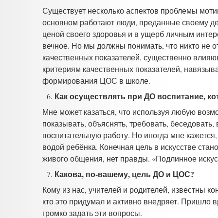
Существует несколько аспектов проблемы мотив
основном работают люди, преданные своему делу
ценой своего здоровья и в ущерб личным интер
вечное. Но мы должны понимать, что никто не 
качественных показателей, существенно влияющ
критериям качественных показателей, навязыв
формирования ЦОС в школе.
Как осуществлять при ДО воспитание, к
Мне может казаться, что используя любую возмо
показывать, объяснять, требовать, беседовать,
воспитательную работу. Но иногда мне кажется, 
водой ребёнка. Конечная цель в искусстве стан
живого общения, нет правды. «Подлинное искусс
Какова, по-вашему, цель ДО и ЦОС?
Кому из нас, учителей и родителей, известны к
кто это придумал и активно внедряет. Пришло 
громко задать эти вопросы.