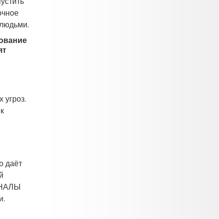
пустить
очное
 людьми.
зование
ят
 угроз.
к
о даёт
й
ОНАЛЫ
и.