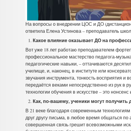
На вопросы о внедрении ЦОС и ДО (дистанционн
ответила Елена Устинова – преподаватель школ
Какое влияние оказывает ДО на профес
Вот уже 18 лет работаю преподавателем фортепи
профессиональное мастерство педагога-музыкант
педагогические навыки, – оттачиваются десяти
училище, и, наконец, в институте или консерва
звучания инструмента, тонкость восприятия и 
передаётся веками непосредственно из рук в ру
технологии обучения в искусстве – это нонсенс
Как, по-вашему, ученики могут получить
В 21 веке благодаря современным технологиям
друг другу письма, в любое время общаться по а
совершенная связь грешит всевозможными иска