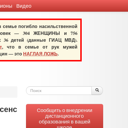
гионы
Видео
 в семье погибло насильственной
еловек — 304 ЖЕНЩИНЫ и 756
х 36 детей (данные ГИАЦ МВД).
т
, что в семье от рук мужей
нщин — это
НАГЛАЯ ЛОЖЬ
.
Форма
Поиск
Поиск
поиска
нсенс
Сообщить о внедрении
дистанционного
образования в вашей
школе