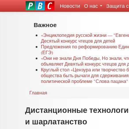
Новости
О нас
Защита 
eddit
ove
oroscope
Перейти
Важное
or
к
oday
основному
«Энциклопедия русской жизни — "Евген
rintable
Десятый конкурс чтецов для детей
содержанию
Предложения по реформированию Едино
ictures
(ЕГЭ)
«Они не знали Дня Победы, Но знали, ч
объявляет Девятый конкурс чтецов для 
Круглый стол «Цензура или творчество 
общества быть рычаги для сдерживания
политической проблеме "Слова пацана" 
Главная
Дистанционные технологии
и шарлатанство