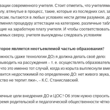
ации современного учителя. Стоит отметить, что учителями
, втянутые в процесс, такие, которые из последних сил, з
есам, пытаются в любых условиях нести детям разумное, д
отменял процедуру аттестации на категорию, различные таб
ие на заработную плату учителя. И чтобы соответствовать
аемых сверху, учителя вынуждены следовать условиям
оторое является неотъемлемой частью образования?
жность (даже технологии ДО) я должна делать своё дело:
 выводить на рассуждения – т. е. осуществлять образовател
что это именно тот случай, когда из корыта выплеснули вме
овится недостижимой по определению ДО: нет живого звука,
тво не терпит лжи», – К.С. Станиславский.
онечные цели внедрения ДО и ЦОС? Об этом нужно спросить 
время родительской и педагогической общественности чётко