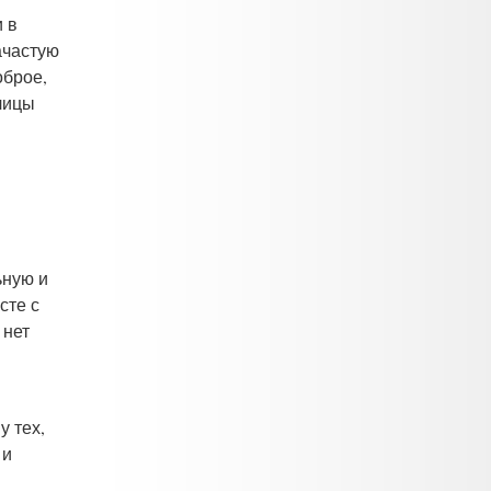
 в
ачастую
оброе,
лицы
ьную и
сте с
 нет
у тех,
 и