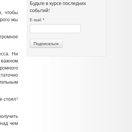
Будьте в курсе последних
событий!
о, чтобы
орого мы
E-mail
*
огромное
Подписаться
есса. Ни
а важном
ромного
статочно
ательным
е стоял?
получить
 над чем