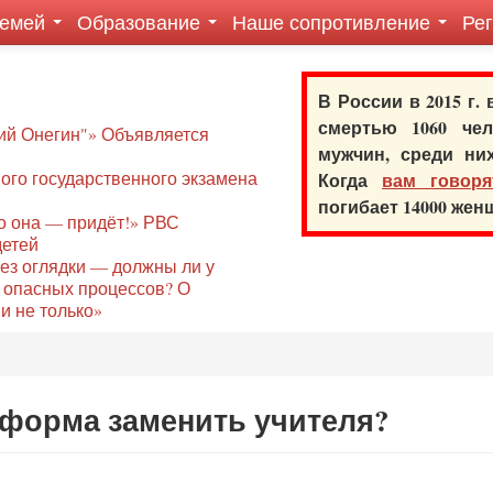
семей
Образование
Наше сопротивление
Ре
В России в 2015 г.
смертью 1060 ч
ий Онегин"» Объявляется
мужчин, среди ни
го государственного экзамена
Когда
вам говоря
погибает 14000 же
то она — придёт!» РВС
детей
без оглядки — должны ли у
 опасных процессов? О
и не только»
форма заменить учителя?