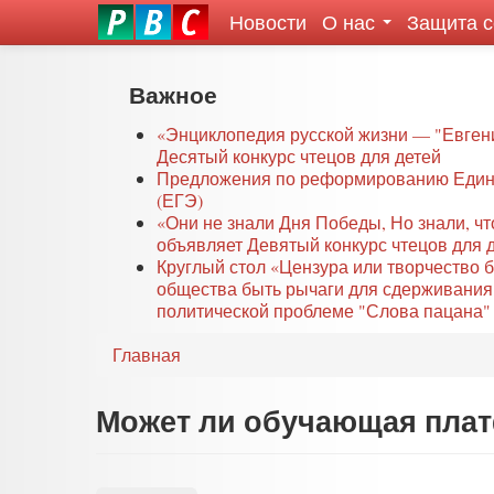
Новости
О нас
Защита 
eddit
ove
oroscope
Перейти
Важное
or
к
oday
основному
«Энциклопедия русской жизни — "Евген
rintable
Десятый конкурс чтецов для детей
содержанию
Предложения по реформированию Едино
ictures
(ЕГЭ)
«Они не знали Дня Победы, Но знали, ч
объявляет Девятый конкурс чтецов для 
Круглый стол «Цензура или творчество 
общества быть рычаги для сдерживания
политической проблеме "Слова пацана" 
Главная
Может ли обучающая плат