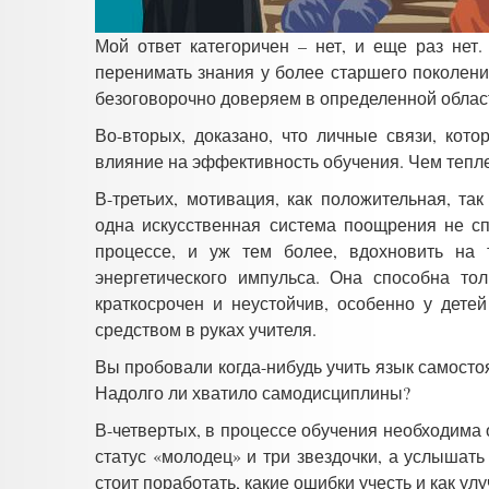
Мой ответ категоричен – нет, и еще раз нет
перенимать знания у более старшего поколени
безоговорочно доверяем в определенной облас
Во-вторых, доказано, что личные связи, кот
влияние на эффективность обучения. Чем тепле
В-третьих, мотивация, как положительная, та
одна искусственная система поощрения не с
процессе, и уж тем более, вдохновить на 
эн
ергетического импульса. Она способна то
краткосрочен и неустойчив, особенно у дете
средством в руках учителя.
Вы пробовали когда-нибудь учить язык самосто
Надолго ли хватило самодисциплины?
В-четвертых, в процессе обучения необходима 
статус «молодец» и три звездочки, а услышать
стоит поработать, какие ошибки учесть и как ул