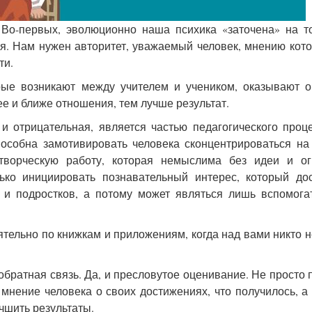
. Во-первых, эволюционно наша психика «заточена» на т
я. Нам нужен авторитет, уважаемый человек, мнению кот
ти.
орые возникают между учителем и учеником, оказывают 
е и ближе отношения, тем лучше результат.
к и отрицательная, является частью педагогического проц
пособна замотивировать человека сконцентрироваться н
творческую работу, которая немыслима без идеи и ог
лько инициировать познавательный интерес, который до
й и подростков, а потому может являться лишь вспомог
ятельно по книжкам и приложениям, когда над вами никто н
обратная связь. Да, и пресловутое оценивание. Не просто 
 мнение человека о своих достижениях, что получилось, а
учшить результаты.