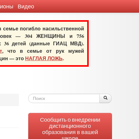
гионы
Видео
 в семье погибло насильственной
еловек — 304 ЖЕНЩИНЫ и 756
х 36 детей (данные ГИАЦ МВД).
т
, что в семье от рук мужей
нщин — это
НАГЛАЯ ЛОЖЬ
.
Форма
Поиск
Поиск
поиска
Сообщить о внедрении
дистанционного
образования в вашей
школе