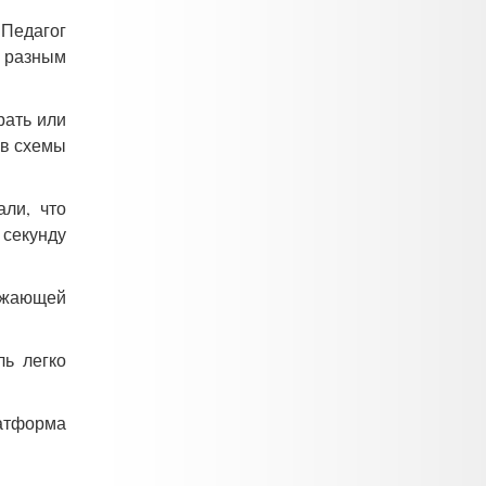
 Педагог
к разным
рать или
 в схемы
али, что
 секунду
ружающей
ль легко
атформа