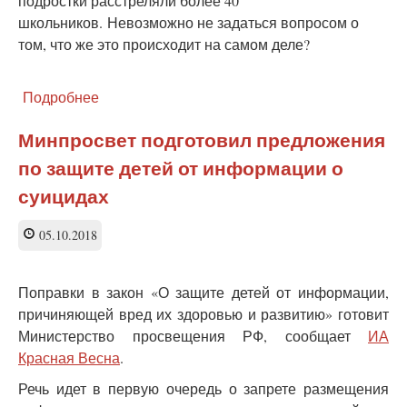
подростки расстреляли более 40
школьников. Невозможно не задаться вопросом о
том, что же это происходит на самом деле?
Подробнее
о
Трагедия
в
Минпросвет подготовил предложения
Керчи.
по защите детей от информации о
Теракт
против
суицидах
системы
образования
05.10.2018
Поправки в закон «О защите детей от информации,
причиняющей вред их здоровью и развитию» готовит
Министерство просвещения РФ, сообщает
ИА
Красная Весна
.
Речь идет в первую очередь о запрете размещения