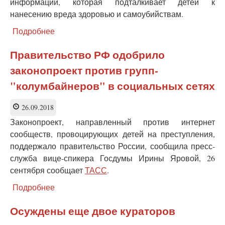
информации, которая подталкивает детей к
нанесению вреда здоровью и самоубийствам.
Подробнее
о
Минпросвет
подготовил
Правительство РФ одобрило
предложения
законопроект против групп-
по
защите
"колумбайнеров" в социальных сетях
детей
от
26.09.2018
информации
о
Законопроект, направленный против интернет
суицидах
сообществ, провоцирующих детей на преступления,
поддержало правительство России, сообщила пресс-
служба вице-спикера Госдумы Ирины Яровой, 26
сентября сообщает
ТАСС
.
Подробнее
о
Правительство
РФ
Осуждены еще двое кураторов
одобрило