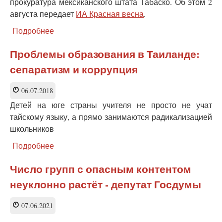
прокуратура мексиканского штата Табаско. Об этом 2
августа передает
ИА Красная весна
.
Подробнее
о
В
Мексике
Проблемы образования в Таиланде:
бьют
сепаратизм и коррупция
тревогу:
появился
аналог
06.07.2018
«Синего
Детей на юге страны учителя не просто не учат
кита»
тайскому языку, а прямо занимаются радикализацией
школьников
Подробнее
о
Проблемы
образования
Число групп с опасным контентом
в
неуклонно растёт - депутат Госдумы
Таиланде:
сепаратизм
и
07.06.2021
коррупция