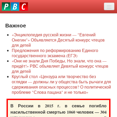
Перейти
eddit
к
ove
основному
Новости
oroscope
содержанию
or
Важное
О нас
oday
«Энциклопедия русской жизни — "Евгений
rintable
Защита семей
Онегин"» Объявляется Десятый конкурс чтецов
ictures
для детей
Образование
Предложения по реформированию Единого
государственного экзамена (ЕГЭ)
Наше сопротивление
«Они не знали Дня Победы, Но знали, что она —
придёт!» РВС объявляет Девятый конкурс чтецов
Регионы
для детей
Круглый стол «Цензура или творчество без
оглядки — должны ли у общества быть рычаги для
Видео
сдерживания опасных процессов? О политической
проблеме "Слова пацана" и не только»
В России в 2015 г. в семье погибло
насильственной смертью 1060 человек — 304