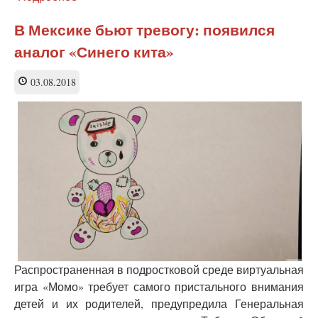
В
США
В Мексике бьют тревогу: появился
найден
аналог «Синего кита»
лагерь
по
подготовке
03.08.2018
из
детей
террористов-
смертников
Распространенная в подростковой среде виртуальная
игра «Момо» требует самого пристального внимания
детей и их родителей, предупредила Генеральная