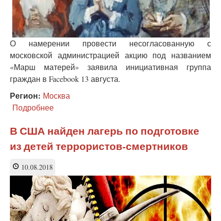
О намерении провести несогласованную с
московской администрацией акцию под названием
«Марш матерей» заявила инициативная группа
граждан в Facebook 13 августа.
Регион:
Москва
Подробнее
о
«Они
же
В США найден лагерь по подготовке
дети»
из детей террористов-смертников
—
некие
«матери»
10.08.2018
защищают
подозреваемых
в
экстремизме