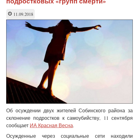
подростковых «групп смерти»
законопроект
против
групп-
11.09.2018
"колумбайнеров"
в
социальных
сетях
Об осуждении двух жителей Собинского района за
склонение подростков к самоубийству, 11 сентября
сообщает
ИА Красная Весна
.
Осужденные через социальные сети находили