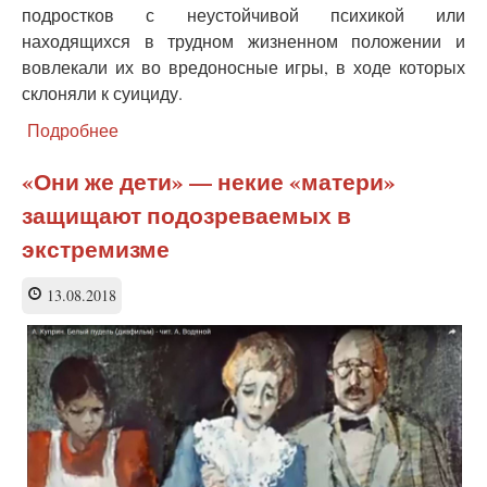
подростков с неустойчивой психикой или
находящихся в трудном жизненном положении и
вовлекали их во вредоносные игры, в ходе которых
склоняли к суициду.
Подробнее
о
Осуждены
еще
«Они же дети» — некие «матери»
двое
защищают подозреваемых в
кураторов
подростковых
экстремизме
«групп
смерти»
13.08.2018