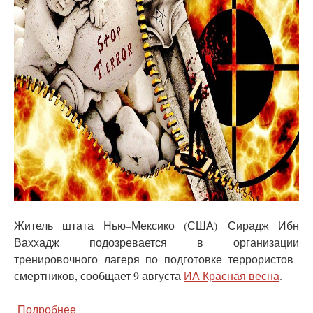
Житель штата Нью–Мексико (США) Сирадж Ибн
Ваххадж подозревается в организации
тренировочного лагеря по подготовке террористов–
смертников, сообщает 9 августа
ИА Красная весна
.
Подробнее
о