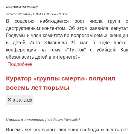
Девушка на мосту
© Depositphotos / GBALLGIGGSPHOTO
В соцсетях наблюдается рост числа групп с
деструктивным контентом. Об этом заявила депутат
Госдумы и член комитета по вопросам семьи, женщин
и детей Инга Юмашева 24 мая в ходе пресс-
конференции на тему «"ТикТок" с убийцей: Как
обезопасить детей в интернете?»
Подробнее
о
Число
групп
Куратор «группы смерти» получил
с
восемь лет тюрьмы
опасным
контентом
неуклонно
01.10.2020
растёт
-
депутат
Смерть в интернете [(cc) Santeri Viinamäki]
Госдумы
Восемь лет реального лишения свободы и шесть лет