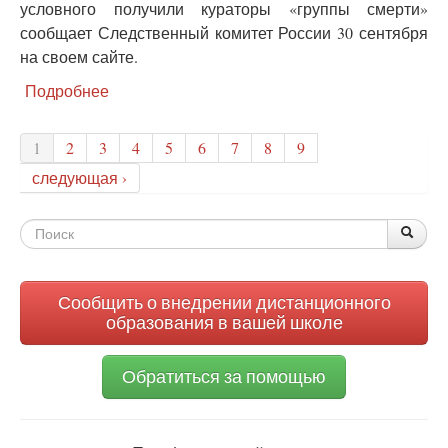
условного получили кураторы «группы смерти»
сообщает Следственный комитет России 30 сентября
на своем сайте.
Подробнее
о
Куратор
«группы
1
2
3
4
5
6
7
8
9
смерти»
получил
следующая ›
восемь
лет
Форма
тюрьмы
По
Поис
поиска
Сообщить о внедрении дистанционного
образования в вашей школе
Обратиться за помощью