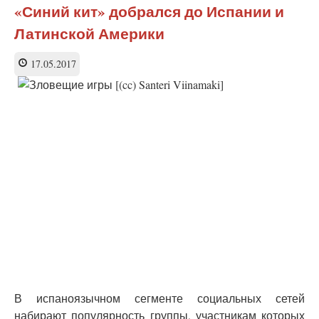
кит»
«Синий кит» добрался до Испании и
в
Латинской Америки
Китае:
Власти
бьют
17.05.2017
тревогу
В испаноязычном сегменте социальных сетей
набирают популярность группы, участникам которых