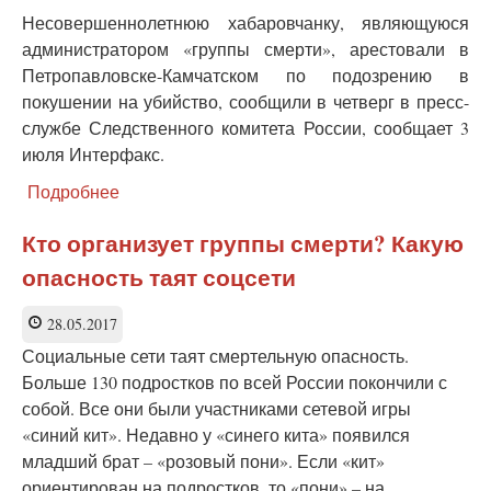
Несовершеннолетнюю хабаровчанку, являющуюся
администратором «группы смерти», арестовали в
Петропавловске-Камчатском по подозрению в
покушении на убийство, сообщили в четверг в пресс-
службе Следственного комитета России, сообщает 3
июля Интерфакс.
Подробнее
о
Администратора
«группы
Кто организует группы смерти? Какую
смерти»
опасность таят соцсети
арестовали
на
Камчатке
28.05.2017
Социальные сети таят смертельную опасность.
Больше 130 подростков по всей России покончили с
собой. Все они были участниками сетевой игры
«синий кит». Недавно у «синего кита» появился
младший брат – «розовый пони». Если «кит»
ориентирован на подростков, то «пони» – на