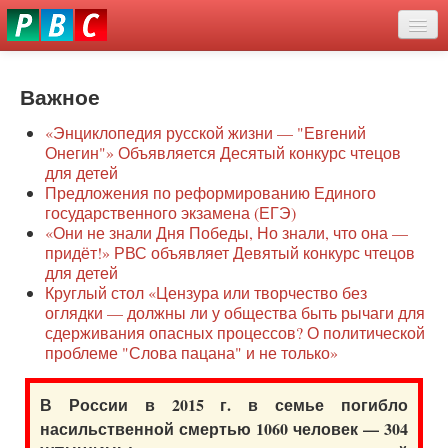
Перейти
eddit
к
ove
основному
Новости
oroscope
содержанию
or
Важное
О нас
oday
«Энциклопедия русской жизни — "Евгений
rintable
Защита семей
Онегин"» Объявляется Десятый конкурс чтецов
ictures
для детей
Образование
Предложения по реформированию Единого
государственного экзамена (ЕГЭ)
Наше сопротивление
«Они не знали Дня Победы, Но знали, что она —
придёт!» РВС объявляет Девятый конкурс чтецов
Регионы
для детей
Круглый стол «Цензура или творчество без
оглядки — должны ли у общества быть рычаги для
Видео
сдерживания опасных процессов? О политической
проблеме "Слова пацана" и не только»
В России в 2015 г. в семье погибло
насильственной смертью 1060 человек — 304