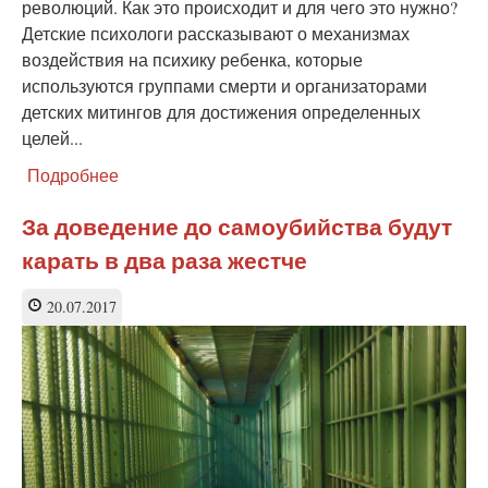
революций. Как это происходит и для чего это нужно?
Детские психологи рассказывают о механизмах
воздействия на психику ребенка, которые
используются группами смерти и организаторами
детских митингов для достижения определенных
целей...
Подробнее
о
Ювенальное
«пушечное
За доведение до самоубийства будут
мясо»:
карать в два раза жестче
новая
карта
в
20.07.2017
оранжевой
колоде