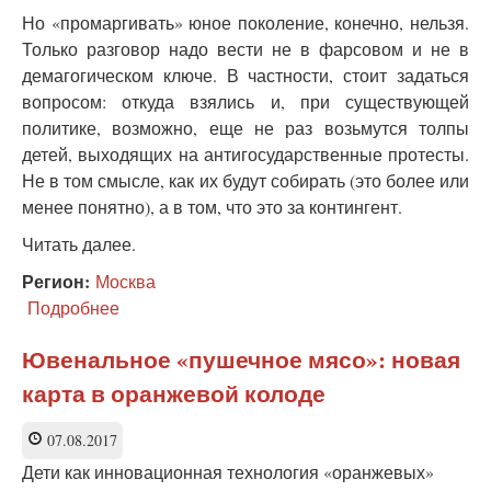
Но «промаргивать» юное поколение, конечно, нельзя.
Только разговор надо вести не в фарсовом и не в
демагогическом ключе. В частности, стоит задаться
вопросом: откуда взялись и, при существующей
политике, возможно, еще не раз возьмутся толпы
детей, выходящих на антигосударственные протесты.
Не в том смысле, как их будут собирать (это более или
менее понятно), а в том, что это за контингент.
Читать далее.
Регион:
Москва
Подробнее
о
Кто
и
Ювенальное «пушечное мясо»: новая
где
карта в оранжевой колоде
вербует
детей
для
07.08.2017
акций
Дети как инновационная технология «оранжевых»
протеста?