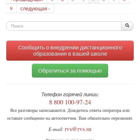
склонение
9
следующая ›
детей
к
Форма
суициду
По
Поис
могут
поиска
ввести
уже
Сообщить о внедрении дистанционного
в
образования в вашей школе
мае
Обратиться за помощью
Телефон горячей линии:
8 800 100-97-24
Все разговоры записываются. Дождитесь ответа оператора или
оставьте сообщение на автоответчик. Вам обязательно перезвонят.
rvs@rvs.su
E-mail: