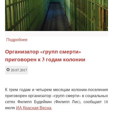
Подробнее
о
За
доведение
Организатор «групп смерти»
до
приговорен к 3 годам колонии
самоубийства
будут
карать
20.07.2017
в
два
раза
К трем годам и четырем месяцам колонии-поселения
жестче
приговорен организатор «групп смерти» в социальных
сетях Филипп Будейкин (Филипп Лис), сообщает 18
июля
ИА Красная Весна
.