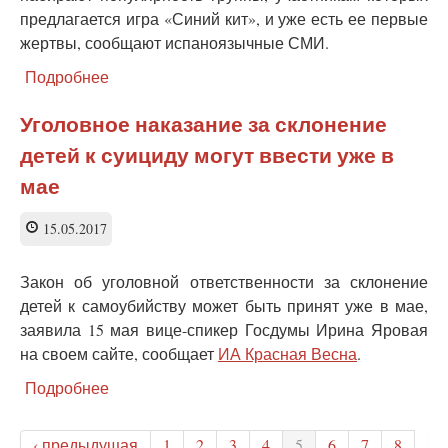
предлагается игра «Синий кит», и уже есть ее первые
жертвы, сообщают испаноязычные СМИ.
Подробнее
о
«Синий
кит»
Уголовное наказание за склонение
добрался
детей к суициду могут ввести уже в
до
Испании
мае
и
Латинской
15.05.2017
Америки
Закон об уголовной ответственности за склонение
детей к самоубийству может быть принят уже в мае,
заявила 15 мая вице-спикер Госдумы Ирина Яровая
на своем сайте, сообщает
ИА Красная Весна
.
Подробнее
о
Уголовное
наказание
‹ предыдущая
1
2
3
4
5
6
7
8
за