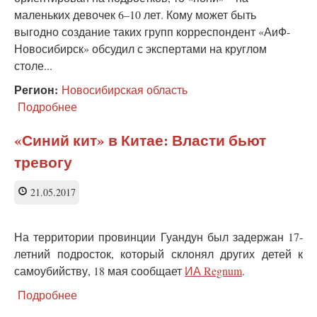
маленьких девочек 6–10 лет. Кому может быть
выгодно создание таких групп корреспондент «АиФ-
Новосибирск» обсудил с экспертами на круглом
столе...
Регион:
Новосибирская область
Подробнее
о
Кто
организует
«Синий кит» в Китае: Власти бьют
группы
тревогу
смерти?
Какую
опасность
21.05.2017
таят
соцсети
На территории провинции Гуандун был задержан 17-
летний подросток, который склонял других детей к
самоубийству, 18 мая сообщает
ИА Regnum
.
Подробнее
о
«Синий